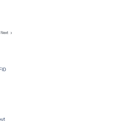
Next
RFID
out