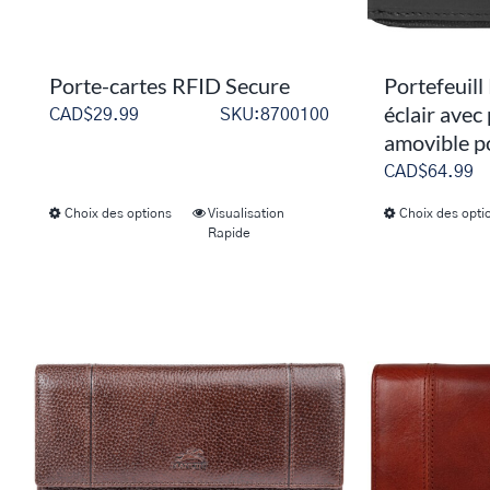
Porte-cartes RFID Secure
Portefeuill
éclair avec
CAD$
29.99
SKU:8700100
amovible 
CAD$
64.99
Choix des options
Visualisation
Choix des opti
Ce
Rapide
produit
a
plusieurs
variations.
Les
options
peuvent
être