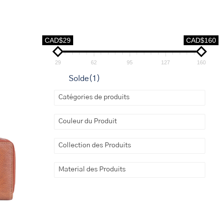
CAD$29
CAD$160
29
62
95
127
160
Solde
(1)
Catégories de produits
Couleur du Produit
Collection des Produits
Material des Produits