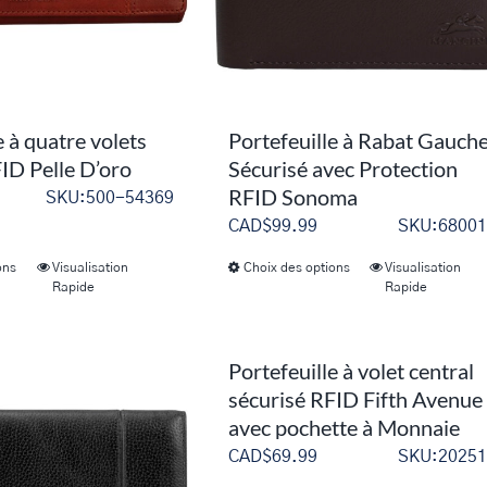
choisies
choisies
sur
sur
la
la
page
page
du
du
e à quatre volets
Portefeuille à Rabat Gauch
produit
produit
ID Pelle D’oro
Sécurisé avec Protection
RFID Sonoma
SKU:500-54369
CAD$
99.99
SKU:68001
ons
Visualisation
Choix des options
Visualisation
Ce
Ce
Rapide
Rapide
produit
produit
a
a
plusieurs
plusieurs
Portefeuille à volet central
variations.
variations.
sécurisé RFID Fifth Avenue
avec pochette à Monnaie
Les
Les
options
options
CAD$
69.99
SKU:20251
peuvent
peuvent