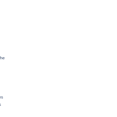
che
es
s