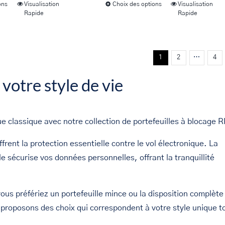
ons
Visualisation
Choix des options
Visualisation
Ce
Ce
peuvent
peuvent
Rapide
Rapide
produit
produit
être
être
a
a
choisies
choisies
plusieurs
plusieurs
sur
sur
1
2
…
4
variations.
variations.
la
la
Les
Les
votre style de vie
page
page
options
options
du
du
peuvent
peuvent
produit
produit
être
être
ue classique avec notre collection de portefeuilles à blocage 
choisies
choisies
ffrent la protection essentielle contre le vol électronique. La
sur
sur
e sécurise vos données personnelles, offrant la tranquillité
la
la
page
page
du
du
ous préfériez un portefeuille mince ou la disposition complète
produit
produit
s proposons des choix qui correspondent à votre style unique t