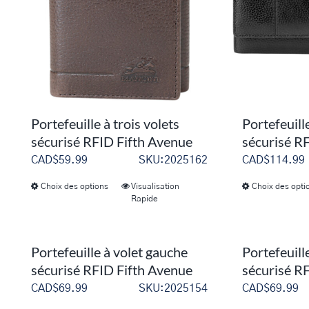
être
choisies
sur
la
page
du
Portefeuille à trois volets
Portefeuille
produit
sécurisé RFID Fifth Avenue
sécurisé R
CAD$
59.99
SKU:2025162
CAD$
114.99
Choix des options
Visualisation
Choix des opti
Ce
Rapide
produit
a
plusieurs
Portefeuille à volet gauche
Portefeuill
variations.
sécurisé RFID Fifth Avenue
sécurisé R
Les
CAD$
69.99
SKU:2025154
CAD$
69.99
options