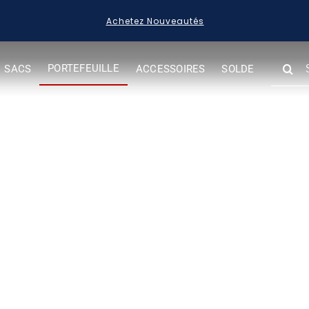
Acheter des Articles en Solde
SEARC
PORTEFEUILLE
SACS
ACCESSOIRES
SOLDE
FOR:
 de portefeuilles e
Home
»
Collection de portefeuilles en cuir RFID