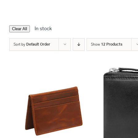
In stock
Clear All
Sort by
Default Order
Show
12 Products