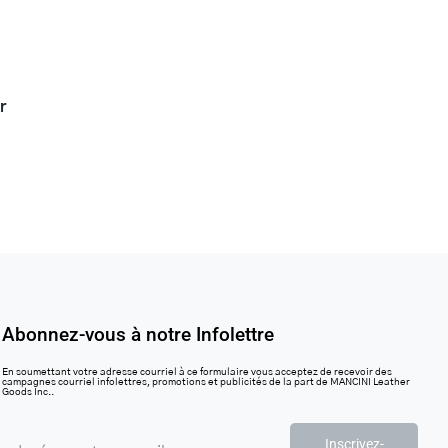
r
Abonnez-vous à notre Infolettre
En soumettant votre adresse courriel à ce formulaire vous acceptez de recevoir des
campagnes courriel infolettres, promotions et publicités de la part de MANCINI Leather
Goods Inc..
Inscrivez-