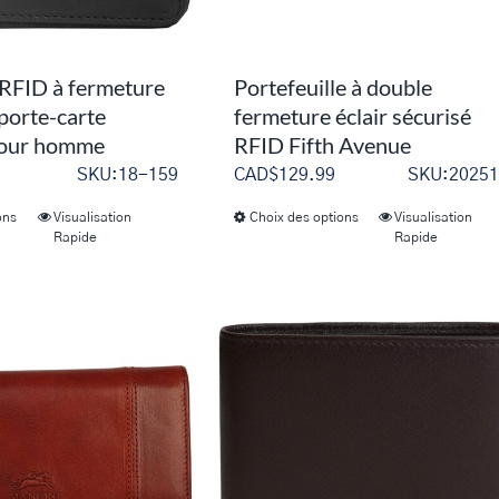
 RFID à fermeture
Portefeuille à double
 porte-carte
fermeture éclair sécurisé
pour homme
RFID Fifth Avenue
SKU:18-159
CAD$
129.99
SKU:20251
ons
Visualisation
Choix des options
Visualisation
Ce
Ce
Rapide
Rapide
produit
produit
a
a
plusieurs
plusieurs
variations.
variations.
Les
Les
options
options
peuvent
peuvent
être
être