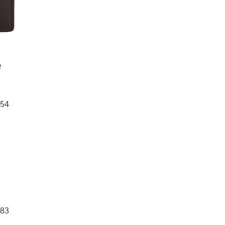
e
54
83