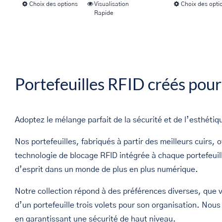
Choix des options
Visualisation
Choix des opti
Ce
peuvent
Rapide
produit
être
a
choisies
plusieurs
sur
variations.
la
Les
Portefeuilles RFID créés pour 
page
options
du
peuvent
produit
être
Adoptez le mélange parfait de la sécurité et de l’esthétiq
choisies
Nos portefeuilles, fabriqués à partir des meilleurs cuirs, o
sur
technologie de blocage RFID intégrée à chaque portefeuill
la
d’esprit dans un monde de plus en plus numérique.
page
du
Notre collection répond à des préférences diverses, que v
produit
d’un portefeuille trois volets pour son organisation. Nou
en garantissant une sécurité de haut niveau.