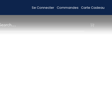
Se Connecter
Commandes
Carte Cadeau
Livraison gratuite pour les commandes 99 $ +
H
n cuir RFID