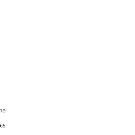
ine
65