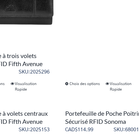
être
être
choisies
choisies
sur
sur
la
la
page
page
du
du
 à trois volets
produit
produit
FID Fifth Avenue
SKU:2025296
ons
Visualisation
Choix des options
Visualisation
Ce
Ce
Rapide
Rapide
produit
produit
a
a
plusieurs
plusieurs
e à volets centraux
Portefeuille de Poche Poitr
variations.
variations.
FID Fifth Avenue
Sécurisé RFID Sonoma
Les
Les
SKU:2025153
CAD$
114.99
SKU:68001
options
options