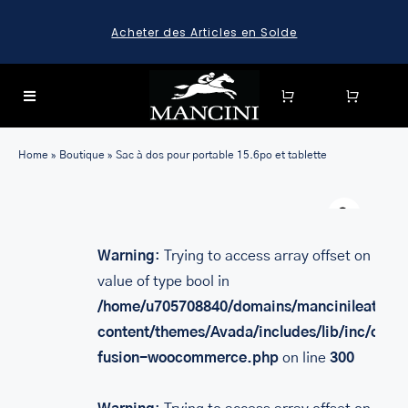
Skip
Acheter des Articles en Solde
to
content
Toggle
Navigation
SEARCH
Home
»
Boutique
»
Sac à dos pour portable 15.6po et tablette
FOR:
Warn
SEARCH
FOR:
Warning
: Trying to access array offset on
BAGAGE
value of type bool in
HARD CASE SPINNER LUGGAGE SETS & CARRY-ON
/home/u705708840/domains/mancinileather.
LUGGAGE
content/themes/Avada/includes/lib/inc/class
MALLETTES
fusion-woocommerce.php
on line
300
LEATHER BRIEFCASES