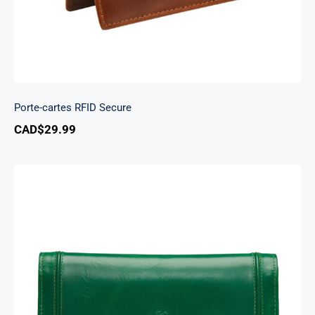
Porte-cartes RFID Secure
CAD$
29.99
South Beach portefeuille RFID à trois volets