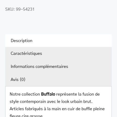
LEATHER BILL CLIPS
SKU:
99-54231
LEATHER LUGGAGE TAGS
LEATHER CELL PHONE WALLET CASE
LEATHER PRODUCTS ON SALE
Description
CADEAU
Caractéristiques
SOLDE
Informations complémentaires
SE CONNECTER
Avis (0)
Notre collection
Buffalo
représente la fusion de
style contemporain avec le look urbain brut.
Articles fabriqués à la main en cuir de buffle pleine
fleure cire grasse.