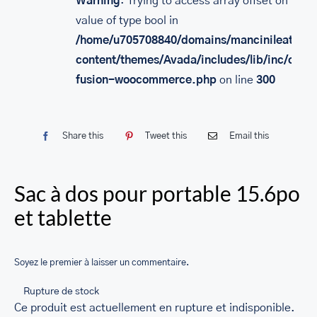
Warning
: Trying to access array offset on
SACS
value of type bool in
/home/u705708840/domains/mancinileather.
LEATHER BAGS
content/themes/Avada/includes/lib/inc/class
PORTEFEUILLE EN CUIR
fusion-woocommerce.php
on line
300
RFID LEATHER WALLET
ACCESSOIRES
Share this
Tweet this
Email this
LEATHER RFID TRAVEL PASSPORT WALLET
Sac à dos pour portable 15.6po
LEATHER TOILETRY BAG COLLECTION
et tablette
LEATHER PASSPORT HOLDER COLLECTION
BUSINESS CARD HOLDER FOR MEN & WOMEN
Soyez le premier à laisser un commentaire.
LEATHER COIN PURSE
Rupture de stock
LEATHER KEY CASE
Ce produit est actuellement en rupture et indisponible.