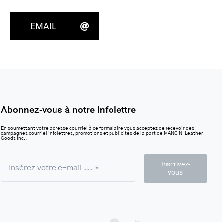
EMAIL
Abonnez-vous à notre Infolettre
En soumettant votre adresse courriel à ce formulaire vous acceptez de recevoir des
campagnes courriel infolettres, promotions et publicités de la part de MANCINI Leather
Goods Inc..
Inscrivez-
vous