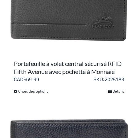
sur
la
page
du
produit
Portefeuille à volet central sécurisé RFID
Fifth Avenue avec pochette à Monnaie
CAD$
69.99
SKU:2025183
Choix des options
Details
Ce
produit
a
plusieurs
variations.
Les