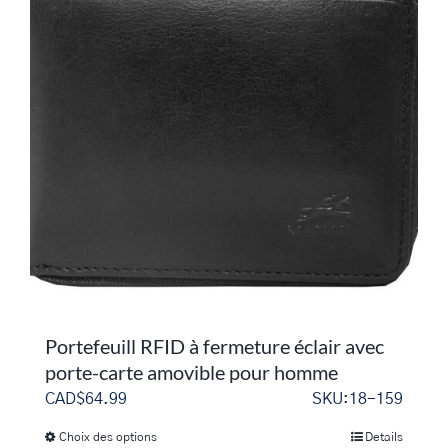
Les
options
peuvent
être
choisies
sur
la
page
du
produit
Portefeuill RFID à fermeture éclair avec
porte-carte amovible pour homme
CAD$
64.99
SKU:18-159
Choix des options
Details
Ce