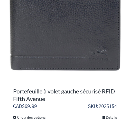
options
peuvent
être
choisies
sur
la
page
du
produit
Portefeuille à volet gauche sécurisé RFID
Fifth Avenue
CAD$
69.99
SKU:2025154
Choix des options
Details
Ce
produit