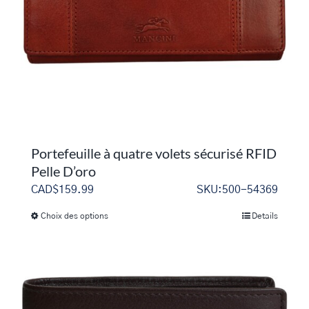
choisies
sur
la
page
du
produit
Portefeuille à quatre volets sécurisé RFID
Pelle D’oro
CAD$
159.99
SKU:500-54369
Choix des options
Details
Ce
produit
a
plusieurs
variations.