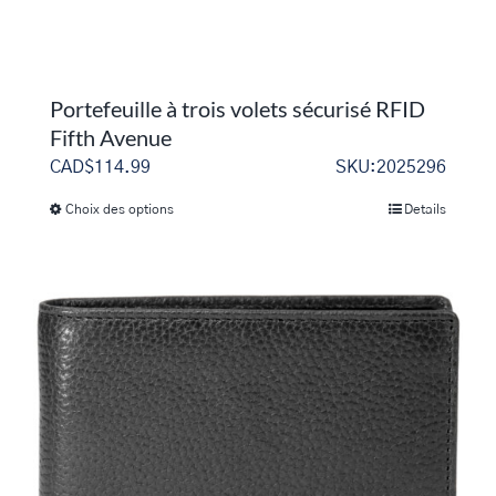
du
produit
Portefeuille à trois volets sécurisé RFID
Fifth Avenue
CAD$
114.99
SKU:2025296
Choix des options
Details
Ce
produit
a
plusieurs
variations.
Les
options
peuvent
être
choisies