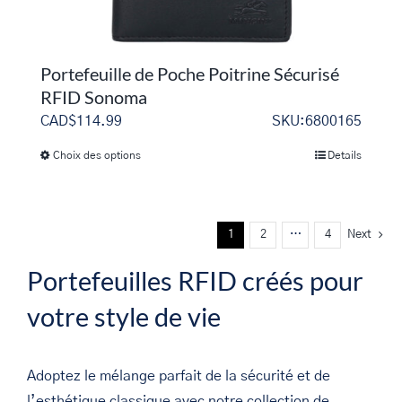
produit
Portefeuille de Poche Poitrine Sécurisé
RFID Sonoma
CAD$
114.99
SKU:6800165
Choix des options
Details
Ce
produit
a
plusieurs
1
2
…
4
Next
variations.
Portefeuilles RFID créés pour
Les
votre style de vie
options
peuvent
être
Adoptez le mélange parfait de la sécurité et de
choisies
l’esthétique classique avec notre collection de