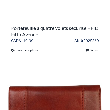
du
produit
Portefeuille à quatre volets sécurisé RFID
Fifth Avenue
CAD$
119.99
SKU:2025369
Choix des options
Details
Ce
produit
a
plusieurs
variations.
Les
options
peuvent
être