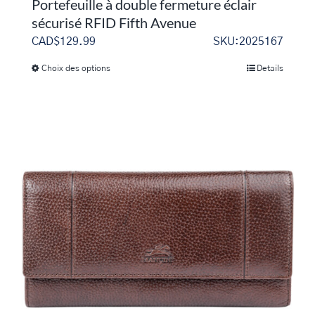
Portefeuille à double fermeture éclair
sécurisé RFID Fifth Avenue
CAD$
129.99
SKU:2025167
Choix des options
Details
Ce
produit
a
plusieurs
variations.
Les
options
peuvent
être
choisies
sur
la
page