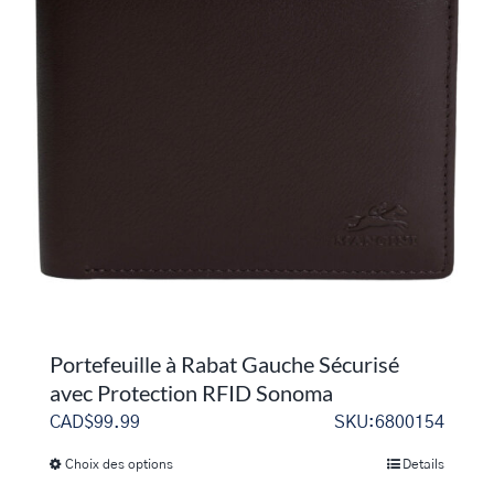
Les
options
peuvent
être
choisies
sur
la
page
du
produit
Portefeuille à Rabat Gauche Sécurisé
avec Protection RFID Sonoma
CAD$
99.99
SKU:6800154
Choix des options
Details
Ce