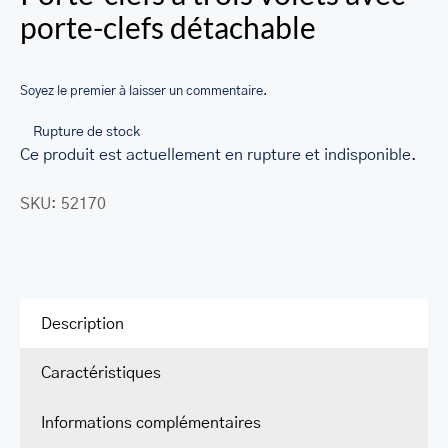
porte-clefs détachable
LEATHER BILL CLIPS
LEATHER LUGGAGE TAGS
Soyez le premier à laisser un commentaire.
LEATHER CELL PHONE WALLET CASE
Rupture de stock
LEATHER PRODUCTS ON SALE
Ce produit est actuellement en rupture et indisponible.
CADEAU
SKU:
52170
SOLDE
SE CONNECTER
Description
Caractéristiques
Informations complémentaires