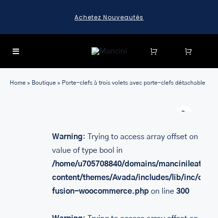
Skip
Acheter des Articles en Solde
to
content
Toggle
Navigation
SEARCH
Home
»
Boutique
»
Porte-clefs à trois volets avec porte-clefs détachable
FOR:
Warn
SEARCH
FOR:
Warning
: Trying to access array offset on
BAGAGE
value of type bool in
HARD CASE SPINNER LUGGAGE SETS & CARRY-ON
/home/u705708840/domains/mancinileather.
LUGGAGE
content/themes/Avada/includes/lib/inc/class
MALLETTES
fusion-woocommerce.php
on line
300
LEATHER BRIEFCASES