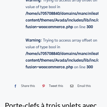
Warning
: Trying to access array offset on
SACS
value of type bool in
/home/u705708840/domains/mancinileather.
LEATHER BAGS
content/themes/Avada/includes/lib/inc/class
PORTEFEUILLE EN CUIR
fusion-woocommerce.php
on line
300
RFID LEATHER WALLET
Warning
: Trying to access array offset on
ACCESSOIRES
value of type bool in
LEATHER RFID TRAVEL PASSPORT WALLET
/home/u705708840/domains/mancinileather.
content/themes/Avada/includes/lib/inc/class
LEATHER TOILETRY BAG COLLECTION
fusion-woocommerce.php
on line
300
LEATHER PASSPORT HOLDER COLLECTION
BUSINESS CARD HOLDER FOR MEN & WOMEN
Share this
Tweet this
Email this
LEATHER COIN PURSE
LEATHER KEY CASE
Porte-clefs à trois volets avec