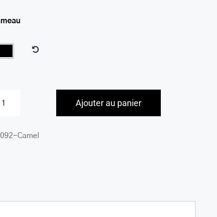
ameau
Ajouter au panier
quantité
de
092-Camel
Sac
à
main
organizer
Charlotte
crossbody