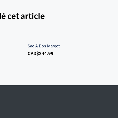
é cet article
e Emily
Sac A Dos Margot
Sac A Dos Margot
CAD$
244.99