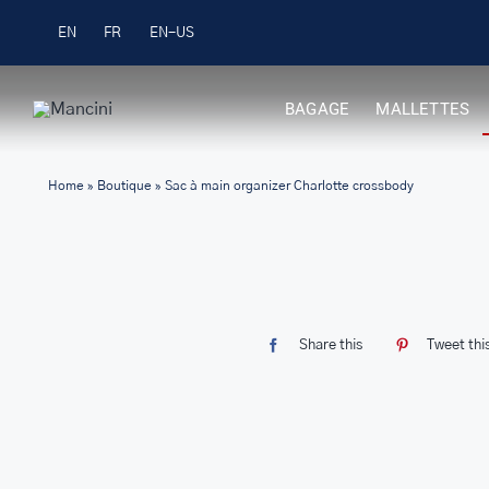
Skip
Livraison gratuite pour les commandes 99 $ +
EN
FR
to
content
BAGAGE
MALLETTES
Home
»
Boutique
»
Sac à main organizer Charlotte crossbody
Share this
Tweet thi