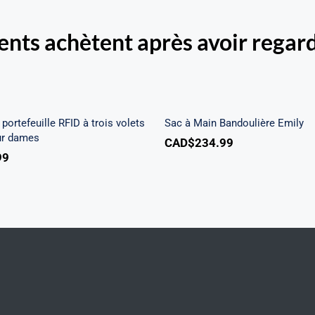
ients achètent après avoir regard
Beach portefeuille RFID
is volets chéquier pour
Sac à Main Bandoulièr
dames
portefeuille RFID à trois volets
Sac à Main Bandoulière Emily
ur dames
CAD$
234.99
99