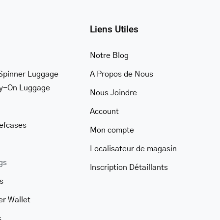
Liens Utiles
Notre Blog
Spinner Luggage
A Propos de Nous
ry-On Luggage
Nous Joindre
Account
iefcases
Mon compte
Localisateur de magasin
gs
Inscription Détaillants
s
er Wallet
s