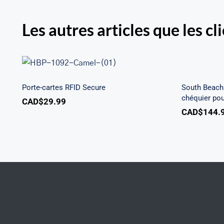
Les autres articles que les cl
South 
Porte-cartes RFID Secure
à tro
Porte-cartes RFID Secure
South Beach 
chéquier po
CAD$
29.99
CAD$
144.