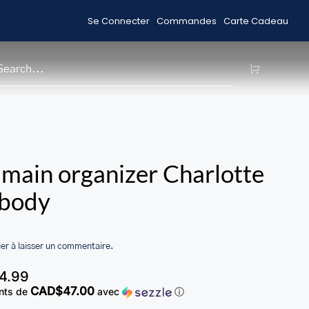
Se Connecter
Commandes
Carte Cadeau
Acheter des Articles en Solde
Livrai
H
 main organizer Charlotte
sbody
er à laisser un commentaire.
4.99
CAD$47.00
nts de
avec
ⓘ