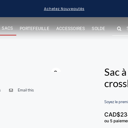
Achetez Nouveautés
SEARC
SACS
PORTEFEUILLE
ACCESSOIRES
SOLDE
FOR:
Sac à
cros
s
Email this
Soyez le premi
CAD$
23
ou 5 paieme