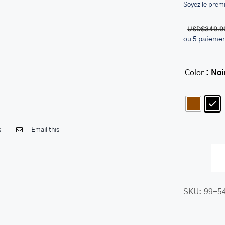
Soyez le premi
USD$
349.9
ou 5 paieme
Color
: Noi
s
Email this
SKU:
99-5