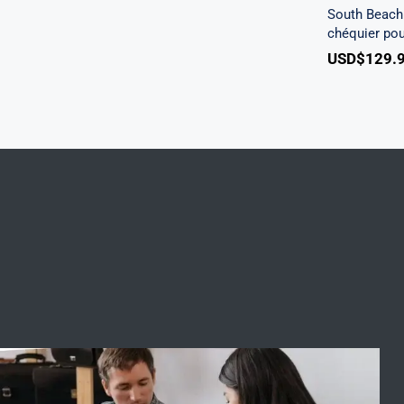
South Beach 
chéquier po
USD$
129.