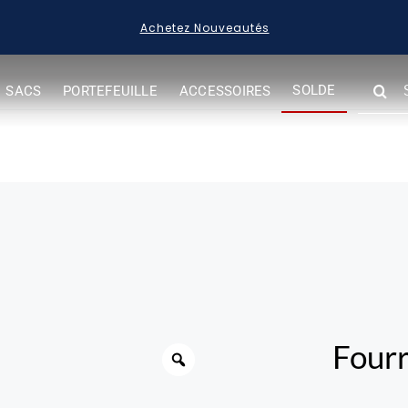
Achetez Nouveautés
SEARC
SOLDE
SACS
PORTEFEUILLE
ACCESSOIRES
FOR:
Fourr