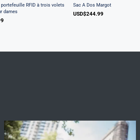
portefeuille RFID à trois volets
Sac A Dos Margot
ur dames
USD$
244.99
99