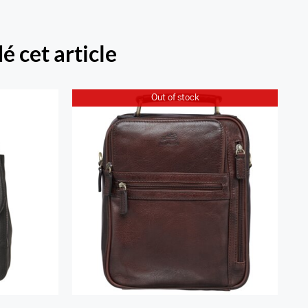
é cet article
Out of stock
t
Grand sac unisex Arizona