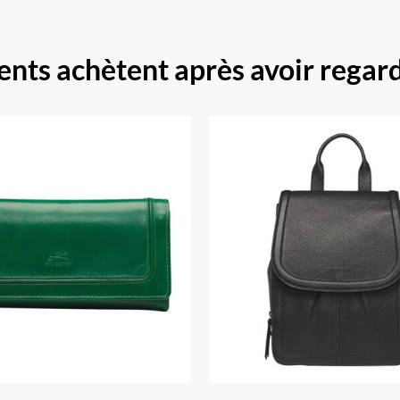
ients achètent après avoir regard
Beach portefeuille RFID
is volets chéquier pour
Sac A Dos Margo
dames