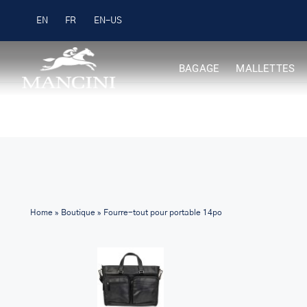
Skip
Livraison gratuite pour les commandes 99 $ +
EN
FR
to
content
BAGAGE
MALLETTES
Home
»
Boutique
»
Fourre-tout pour portable 14po