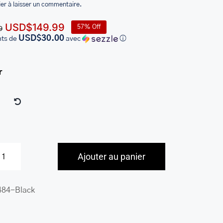
er à laisser un commentaire.
Le
Le
USD$
149.99
57% Off
9
prix
prix
USD$30.00
nts de
avec
ⓘ
initial
actuel
était :
est :
r
USD$349.99.
USD$149.99.
Ajouter au panier
quantité
de
484-Black
Fourre-
tout
pour