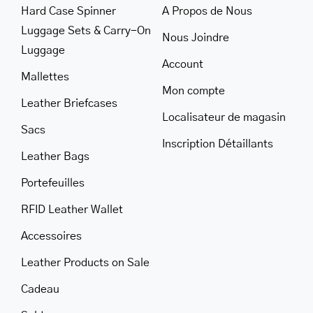
Hard Case Spinner
A Propos de Nous
LEATHER BILL CLIPS
Luggage Sets & Carry-On
Nous Joindre
LEATHER LUGGAGE TAGS
Luggage
Account
LEATHER CELL PHONE WALLET CASE
Mallettes
Mon compte
LEATHER PRODUCTS ON SALE
Leather Briefcases
Localisateur de magasin
Sacs
CADEAU
Inscription Détaillants
Leather Bags
SOLDE
Portefeuilles
SE CONNECTER
RFID Leather Wallet
Accessoires
Leather Products on Sale
Cadeau