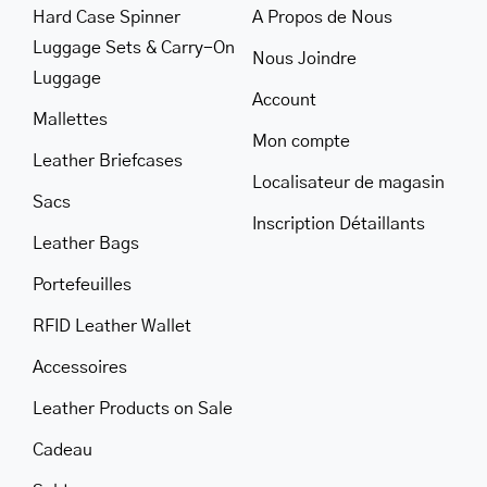
Hard Case Spinner
A Propos de Nous
LEATHER BILL CLIPS
Luggage Sets & Carry-On
Nous Joindre
LEATHER LUGGAGE TAGS
Luggage
Account
LEATHER CELL PHONE WALLET CASE
Mallettes
Mon compte
LEATHER PRODUCTS ON SALE
Leather Briefcases
Localisateur de magasin
Sacs
CADEAU
Inscription Détaillants
Leather Bags
SOLDE
Portefeuilles
SE CONNECTER
RFID Leather Wallet
Accessoires
Leather Products on Sale
Cadeau