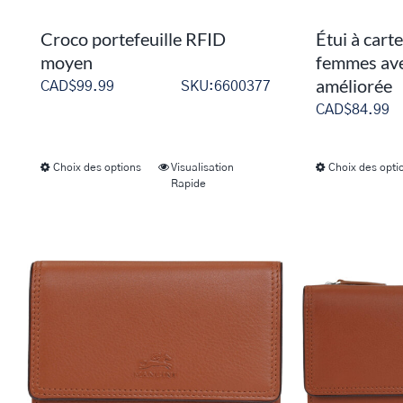
Croco portefeuille RFID
Étui à car
moyen
femmes ave
améliorée
CAD$
99.99
SKU:6600377
CAD$
84.99
Choix des options
Visualisation
Choix des opti
Ce
Rapide
produit
a
plusieurs
variations.
Les
options
peuvent
être
choisies