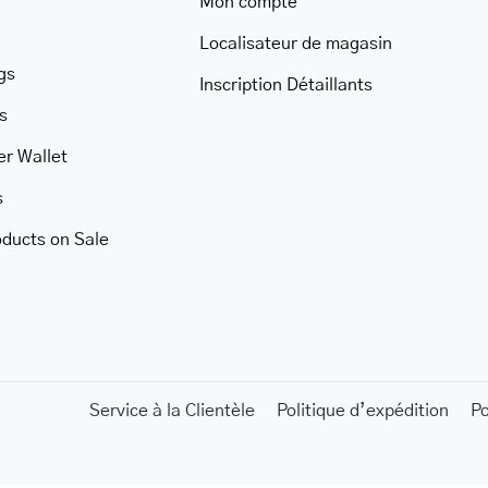
Mon compte
Localisateur de magasin
gs
Inscription Détaillants
s
er Wallet
s
oducts on Sale
Service à la Clientèle
Politique d’expédition
P