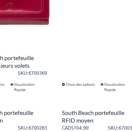
peuvent
peuvent
être
être
choisies
choisies
sur
sur
la
la
page
page
du
du
h portefeuille
produit
produit
ieurs volets
SKU:6700369
ons
Visualisation
Choix des options
Visualisation
Ce
Ce
Rapide
Rapide
produit
produit
a
a
plusieurs
plusieurs
 portefeuille
South Beach portefeuille
variations.
variations.
n
RFID moyen
Les
Les
SKU:6700283
CAD$
104.99
SKU:67003