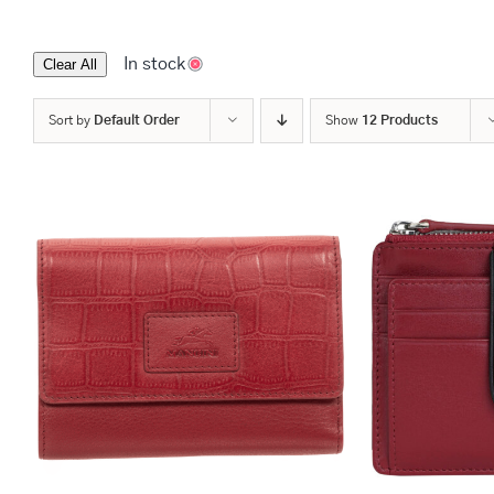
In stock
Clear All
Sort by
Default Order
Show
12 Products