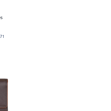
es
71