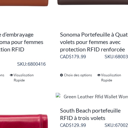
sur
sur
la
la
page
page
du
du
le d’embrayage
Sonoma Portefeuille à Quat
produit
produit
oma pour femmes
volets pour femmes avec
ction RFID
protection RFID renforcée
CAD$
179.99
SKU:68003
SKU:6800416
ons
Visualisation
Choix des options
Visualisation
Ce
Ce
Rapide
Rapide
produit
produit
a
a
plusieurs
plusieurs
variations.
variations.
South Beach portefeuille
Les
Les
RFID à trois volets
options
options
CAD$
129.99
SKU:67002