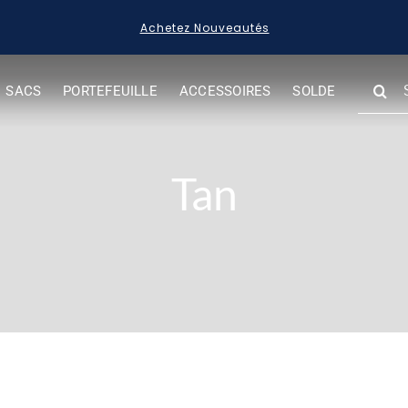
Achetez Nouveautés
SEARC
SACS
PORTEFEUILLE
ACCESSOIRES
SOLDE
FOR:
Tan