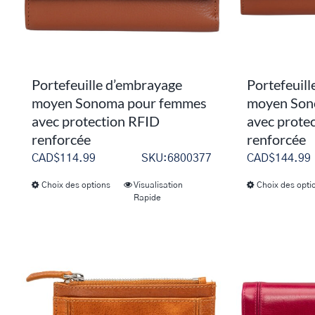
sur
la
page
du
Portefeuille d’embrayage
Portefeuil
produit
moyen Sonoma pour femmes
moyen Son
avec protection RFID
avec prote
renforcée
renforcée
CAD$
114.99
SKU:6800377
CAD$
144.99
Choix des options
Visualisation
Choix des opti
Ce
Rapide
produit
a
plusieurs
variations.
Les
options