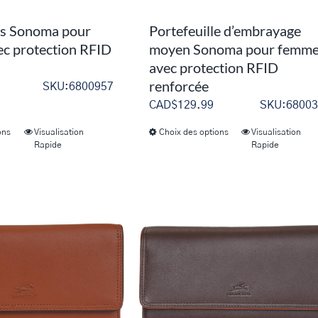
tes Sonoma pour
Portefeuille d’embrayage
c protection RFID
moyen Sonoma pour femm
avec protection RFID
renforcée
SKU:6800957
CAD$
129.99
SKU:68003
ons
Visualisation
Choix des options
Visualisation
Ce
Ce
Rapide
Rapide
produit
produit
a
a
plusieurs
plusieurs
variations.
variations.
Les
Les
options
options
peuvent
peuvent
être
être
choisies
choisies