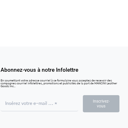
Abonnez-vous à notre Infolettre
En soumettant votre adresse courriel à ce formulaire vous acceptez de recevoir des
campagnes courriel infolettres, promotions et publicités de la part de MANCINI Leather
Goods Inc..
Inscrivez-
vous