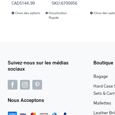
options
CAD$
144.99
SKU:6700956
peuvent
Choix des options
Visualisation
Choix des opti
Ce
être
Rapide
produit
choisies
a
sur
plusieurs
la
variations.
page
Les
du
options
produit
Suivez-nous sur les médias
Boutique
peuvent
sociaux
être
Bagage
choisies
sur
Hard Case 
la
Sets & Car
Nous Acceptons
page
Mallettes
du
Leather Br
produit