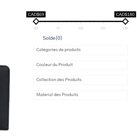
CAD$69
CAD$180
69
97
125
152
180
Solde
(0)
Catégories de produits
Couleur du Produit
Collection des Produits
Material des Produits