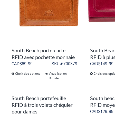
peuvent
être
choisies
sur
la
page
du
South Beach porte-carte
South Beac
produit
RFID avec pochette monnaie
RFID à plus
CAD$
69.99
SKU:6700379
CAD$
149.99
Choix des options
Visualisation
Choix des opti
Ce
Rapide
produit
a
plusieurs
South Beach portefeuille
South beach
variations.
RFID à trois volets chéquier
RFID moye
pour dames
Les
CAD$
129.99