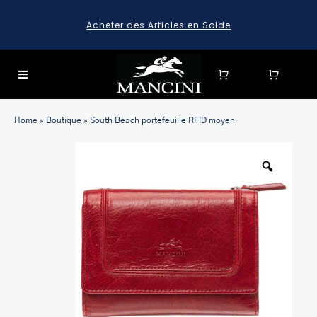
Skip
Acheter des Articles en Solde
to
content
Toggle
Navigation
SEARCH
Home
»
Boutique
»
South Beach portefeuille RFID moyen
FOR:
SEARCH
FOR:
BAGAGE
HARD CASE SPINNER LUGGAGE SETS & CARRY-ON
LUGGAGE
MALLETTES
LEATHER BRIEFCASES