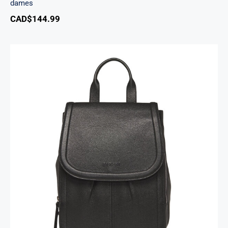
dames
CAD$
144.99
Sac A Dos Margot