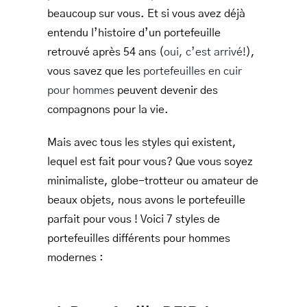
beaucoup sur vous. Et si vous avez déjà
LEATHER BILL CLIPS
entendu l’histoire d’un portefeuille
LEATHER LUGGAGE TAGS
retrouvé après 54 ans (
oui, c’est arrivé!
),
vous savez que les
portefeuilles en cuir
LEATHER CELL PHONE WALLET CASE
pour hommes
peuvent devenir des
LEATHER PRODUCTS ON SALE
compagnons pour la vie.
CADEAU
Mais avec tous les styles qui existent,
lequel est fait pour vous? Que vous soyez
SOLDE
minimaliste, globe-trotteur ou amateur de
SE CONNECTER
beaux objets, nous avons le portefeuille
parfait pour vous ! Voici 7 styles de
portefeuilles différents pour hommes
modernes :