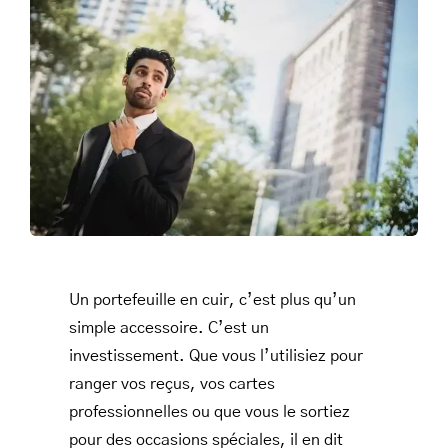
SACS
LEATHER BAGS
PORTEFEUILLE EN CUIR
RFID LEATHER WALLET
ACCESSOIRES
LEATHER RFID TRAVEL PASSPORT WALLET
LEATHER TOILETRY BAG COLLECTION
Un portefeuille en cuir, c’est plus qu’un
LEATHER PASSPORT HOLDER COLLECTION
simple accessoire. C’est un
investissement. Que vous l’utilisiez pour
BUSINESS CARD HOLDER FOR MEN & WOMEN
ranger vos reçus, vos cartes
LEATHER COIN PURSE
professionnelles ou que vous le sortiez
LEATHER KEY CASE
pour des occasions spéciales, il en dit