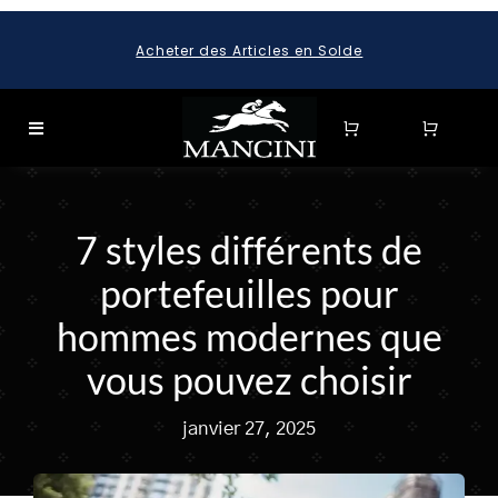
Skip
Acheter des Articles en Solde
to
content
Toggle
Navigation
SEARCH
FOR:
7 styles différents de
SEARCH
portefeuilles pour
FOR:
hommes modernes que
BAGAGE
vous pouvez choisir
HARD CASE SPINNER LUGGAGE SETS & CARRY-ON
LUGGAGE
janvier 27, 2025
MALLETTES
LEATHER BRIEFCASES