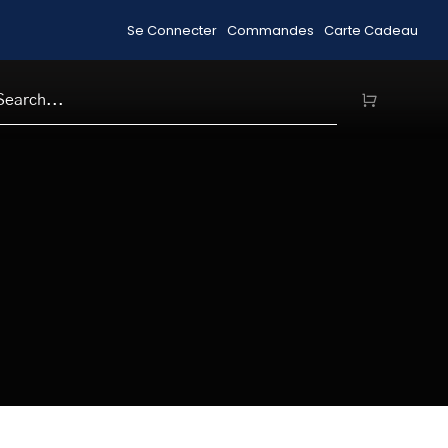
Se Connecter
Commandes
Carte Cadeau
Acheter des Articles en Solde
Livrai
H