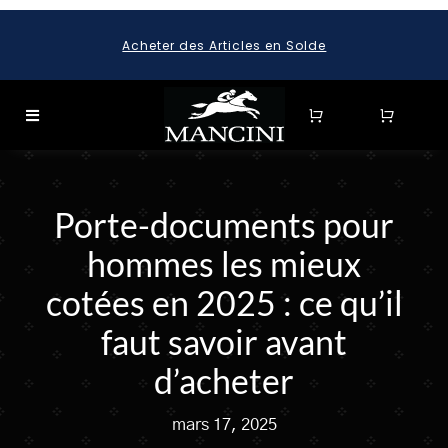
Skip
Acheter des Articles en Solde
to
content
Toggle
Navigation
SEARCH
FOR:
Porte-documents pour
SEARCH
hommes les mieux
FOR:
cotées en 2025 : ce qu’il
BAGAGE
faut savoir avant
HARD CASE SPINNER LUGGAGE SETS & CARRY-ON
LUGGAGE
d’acheter
MALLETTES
mars 17, 2025
LEATHER BRIEFCASES