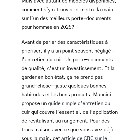
Mais avec autant de modèles disponibles,
comment s’y retrouver et mettre la main
LEATHER BILL CLIPS
sur l’un des meilleurs porte-documents
LEATHER LUGGAGE TAGS
pour hommes en 2025?
LEATHER CELL PHONE WALLET CASE
Avant de parler des caractéristiques à
LEATHER PRODUCTS ON SALE
prioriser, il y a un point souvent négligé :
l’entretien du cuir. Un porte-documents
CADEAU
de qualité, c’est un investissement. Et la
SOLDE
garder en bon état, ça ne prend pas
grand-chose—juste quelques bonnes
SE CONNECTER
habitudes et les bons produits. Mancini
propose un
guide simple d’entretien du
cuir
qui couvre l’essentiel, de l’application
de revitalisant au rangement. Pour des
trucs maison avec ce que vous avez déjà
sous la main, cet
article de CBC sur le