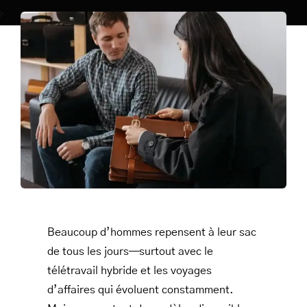
SACS
LEATHER BAGS
PORTEFEUILLE EN CUIR
RFID LEATHER WALLET
ACCESSOIRES
LEATHER RFID TRAVEL PASSPORT WALLET
LEATHER TOILETRY BAG COLLECTION
LEATHER PASSPORT HOLDER COLLECTION
Beaucoup d’hommes repensent à leur sac
BUSINESS CARD HOLDER FOR MEN & WOMEN
de tous les jours—surtout avec le
télétravail hybride et les voyages
LEATHER COIN PURSE
d’affaires qui évoluent constamment.
LEATHER KEY CASE