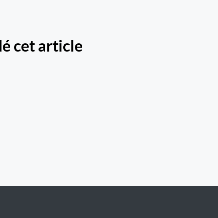
Lucia
é cet article