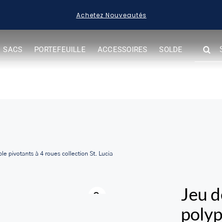
Achetez Nouveautés
SEARC
SACS
PORTEFEUILLE
ACCESSOIRES
SOLDE
FOR:
e pivotants à 4 roues collection St. Lucia
Jeu d
polyp