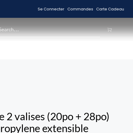
Se Connecter
Commandes
Carte Cadeau
Acheter des Articles en Solde
Livrai
H
e 2 valises (20po + 28po)
ropylene extensible