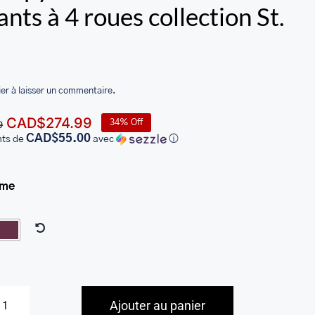
ants à 4 roues collection St.
er à laisser un commentaire.
Le
Le
CAD$
274.99
34% Off
9
prix
prix
CAD$55.00
nts de
avec
ⓘ
initial
actuel
était :
est :
ème
CAD$414.99.
CAD$274.99.
Ajouter au panier
quantité