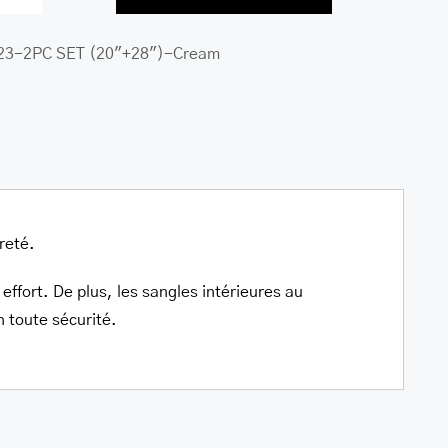
de
23-2PC SET (20"+28")-Cream
Jeu
de
2
valises
(20po
+
28po)
èreté.
polypropylene
extensible
effort. De plus, les sangles intérieures au
pivotants
n toute sécurité.
à
4
roues
collection
St.