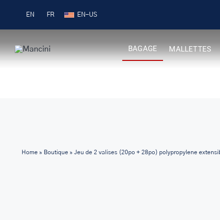
Skip
Livraison gratuite pour les commandes 99 $ +
EN
FR
to
content
BAGAGE
MALLETTES
Home
»
Boutique
»
Jeu de 2 valises (20po + 28po) polypropylene extensibl