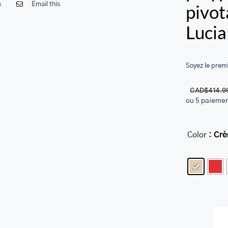
s
Email this
pivot
Lucia
Soyez le premi
CAD$
414.9
ou 5 paieme
Color
: Cr