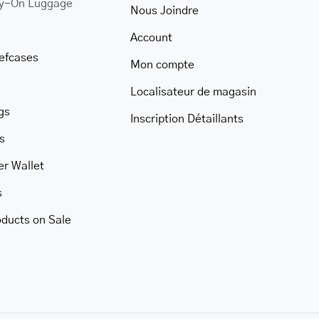
ry-On Luggage
Nous Joindre
Account
iefcases
Mon compte
Localisateur de magasin
gs
Inscription Détaillants
s
er Wallet
s
oducts on Sale