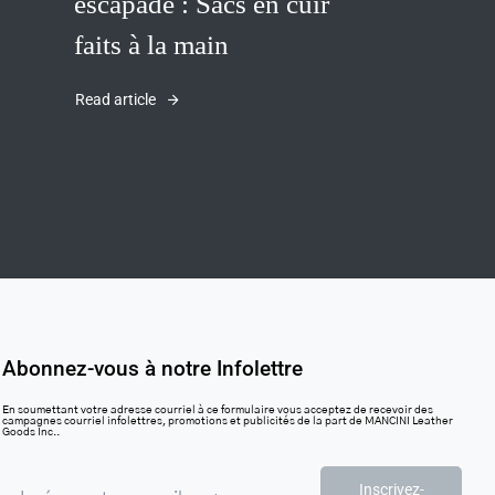
escapade : Sacs en cuir
faits à la main
Read article
Abonnez-vous à notre Infolettre
En soumettant votre adresse courriel à ce formulaire vous acceptez de recevoir des
campagnes courriel infolettres, promotions et publicités de la part de MANCINI Leather
Goods Inc..
Inscrivez-