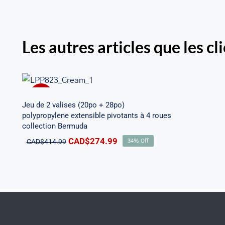
Les autres articles que les cl
Jeu de 2 valises (20po + 28po)
polypropylene extensible
pivotants à 4 roues collection
Sale!
Bermuda
Jeu de 2 valises (20po + 28po)
polypropylene extensible pivotants à 4 roues
collection Bermuda
Le
Le
CAD$
274.99
CAD$
414.99
34% Off
prix
prix
initial
actuel
était :
est :
CAD$414.99.
CAD$274.99.