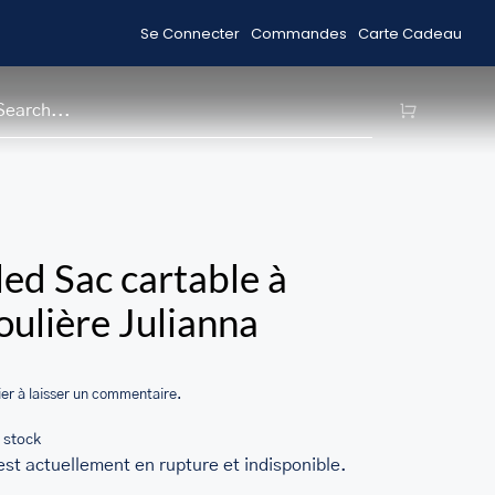
Se Connecter
Commandes
Carte Cadeau
Acheter des Articles en Solde
Livrai
H
/home/u705708840/domains/ma
ed Sac cartable à
content/themes/Avada/includes
ulière Julianna
woocommerce.php
er à laisser un commentaire.
 stock
est actuellement en rupture et indisponible.