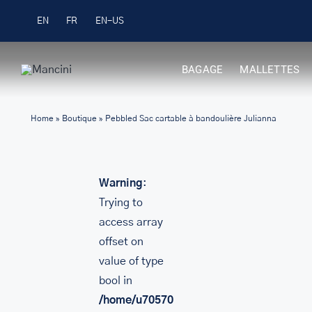
Skip
Livraison gratuite pour les commandes 99 $ +
EN
FR
to
content
BAGAGE
MALLETTES
Home
»
Boutique
»
Pebbled Sac cartable à bandoulière Julianna
Warning
:
Trying to
access array
offset on
value of type
bool in
/home/u705708840/domains/mancinileat