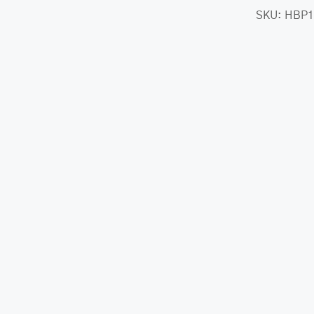
class-
SKU:
HBP1
her.com/public_html/wp-
class-