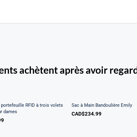
ients achètent après avoir regard
Beach portefeuille RFID
is volets chéquier pour
Sac à Main Bandoulièr
dames
portefeuille RFID à trois volets
Sac à Main Bandoulière Emily
ur dames
CAD$
234.99
99