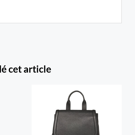
é cet article
e Emily
Sac A Dos Margot