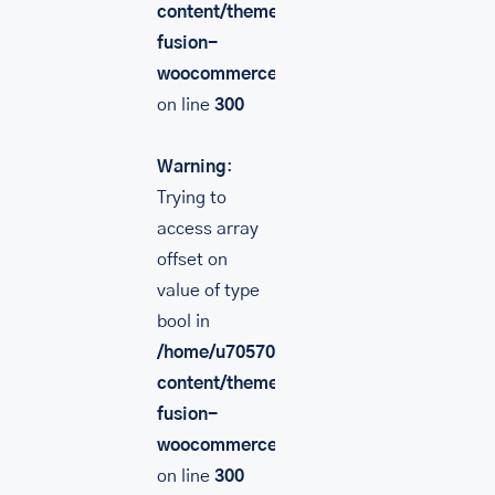
content/themes/Avada/includes/lib/inc/
fusion-
woocommerce.php
on line
300
Warning
:
Trying to
access array
offset on
value of type
bool in
/home/u705708840/domains/mancinileat
content/themes/Avada/includes/lib/inc/
fusion-
woocommerce.php
on line
300