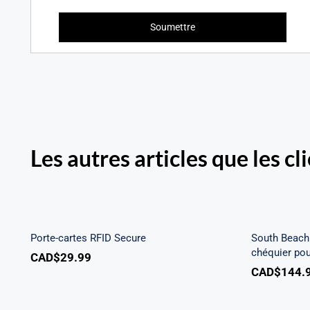
Les autres articles que les cl
South 
Porte-cartes RFID Secure
à tro
Porte-cartes RFID Secure
South Beach 
chéquier po
CAD$
29.99
CAD$
144.