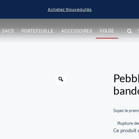
Achetez Nouveautés
SEARC
SOLDE
SACS
PORTEFEUILLE
ACCESSOIRES
FOR:
Warning
Pebbl
bando
Soyez le premi
Rupture de
Ce produit 
her.com/public_html/wp-