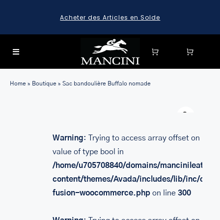
Skip
Acheter des Articles en Solde
to
content
Toggle
Navigation
SEARCH
Home
»
Boutique
»
Sac bandoulière Buffalo nomade
FOR:
Warn
SEARCH
FOR:
Warning
: Trying to access array offset on
BAGAGE
value of type bool in
HARD CASE SPINNER LUGGAGE SETS & CARRY-ON
/home/u705708840/domains/mancinileather.
LUGGAGE
content/themes/Avada/includes/lib/inc/class
MALLETTES
fusion-woocommerce.php
on line
300
LEATHER BRIEFCASES