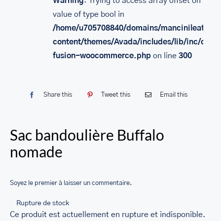
Warning
: Trying to access array offset on
SACS
value of type bool in
/home/u705708840/domains/mancinileather.
LEATHER BAGS
content/themes/Avada/includes/lib/inc/class
PORTEFEUILLE EN CUIR
fusion-woocommerce.php
on line
300
RFID LEATHER WALLET
ACCESSOIRES
Share this
Tweet this
Email this
LEATHER RFID TRAVEL PASSPORT WALLET
Sac bandoulière Buffalo
LEATHER TOILETRY BAG COLLECTION
nomade
LEATHER PASSPORT HOLDER COLLECTION
BUSINESS CARD HOLDER FOR MEN & WOMEN
Soyez le premier à laisser un commentaire.
LEATHER COIN PURSE
Rupture de stock
LEATHER KEY CASE
Ce produit est actuellement en rupture et indisponible.