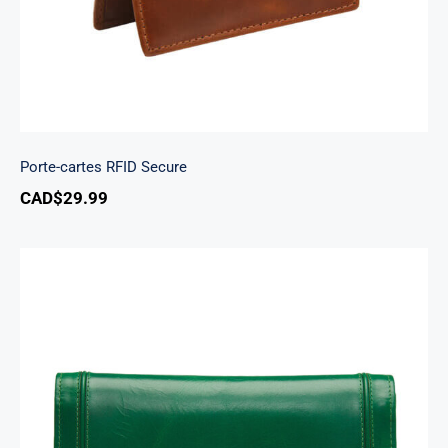
Porte-cartes RFID Secure
CAD$
29.99
South Beach portefeuille RFID à trois volets