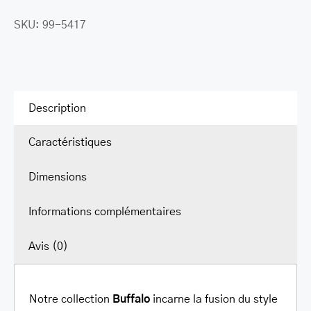
LEATHER BILL CLIPS
SKU:
99-5417
LEATHER LUGGAGE TAGS
LEATHER CELL PHONE WALLET CASE
LEATHER PRODUCTS ON SALE
Description
CADEAU
Caractéristiques
SOLDE
Dimensions
SE CONNECTER
Informations complémentaires
Avis (0)
Notre collection
Buffalo
incarne la fusion du style