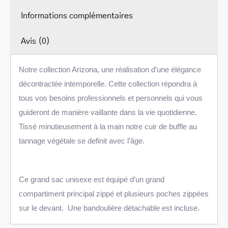
LEATHER BILL CLIPS
Informations complémentaires
LEATHER LUGGAGE TAGS
Avis (0)
LEATHER CELL PHONE WALLET CASE
Notre collection Arizona, une réalisation d’une élégance
LEATHER PRODUCTS ON SALE
décontractée intemporelle. Cette collection répondra à
CADEAU
tous vos besoins professionnels et personnels qui vous
guideront de manière vaillante dans la vie quotidienne.
SOLDE
Tissé minutieusement à la main notre cuir de buffle au
SE CONNECTER
tannage végétale se definit avec l’âge.
Ce grand sac unisexe est équipé d’un grand
compartiment principal zippé et plusieurs poches zippées
sur le devant. Une bandoulière détachable est incluse.