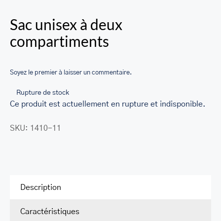
SACS
Sac unisex à deux
LEATHER BAGS
compartiments
PORTEFEUILLE EN CUIR
RFID LEATHER WALLET
Soyez le premier à laisser un commentaire.
ACCESSOIRES
Rupture de stock
Ce produit est actuellement en rupture et indisponible.
LEATHER RFID TRAVEL PASSPORT WALLET
SKU:
1410-11
LEATHER TOILETRY BAG COLLECTION
LEATHER PASSPORT HOLDER COLLECTION
BUSINESS CARD HOLDER FOR MEN & WOMEN
Description
LEATHER COIN PURSE
Caractéristiques
LEATHER KEY CASE