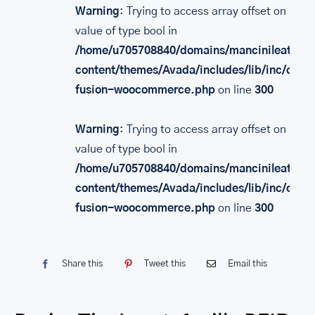
Warning
: Trying to access array offset on
SACS
value of type bool in
LEATHER BAGS
/home/u705708840/domains/mancinileather.
content/themes/Avada/includes/lib/inc/class
PORTEFEUILLE EN CUIR
fusion-woocommerce.php
on line
300
RFID LEATHER WALLET
ACCESSOIRES
Warning
: Trying to access array offset on
value of type bool in
LEATHER RFID TRAVEL PASSPORT WALLET
/home/u705708840/domains/mancinileather.
LEATHER TOILETRY BAG COLLECTION
content/themes/Avada/includes/lib/inc/class
fusion-woocommerce.php
on line
300
LEATHER PASSPORT HOLDER COLLECTION
BUSINESS CARD HOLDER FOR MEN & WOMEN
Share this
Tweet this
Email this
LEATHER COIN PURSE
LEATHER KEY CASE