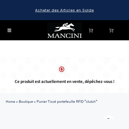
Skip
Acheter des Articles en Solde
to
content
Toggle
Navigation
SEARCH
FOR:
SEARCH
FOR:
Ce produit est actuellement en vente, dépêchez-vous !
BAGAGE
HARD CASE SPINNER LUGGAGE SETS & CARRY-ON
LUGGAGE
Home
»
Boutique
»
Panier Tissé portefeuille RFID ”clutch”
MALLETTES
Warn
LEATHER BRIEFCASES