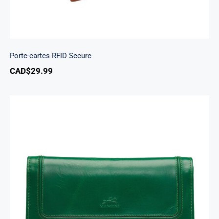
Porte-cartes RFID Secure
CAD$
29.99
South Beach portefeuille RFID à trois volets
chéquier pour dames