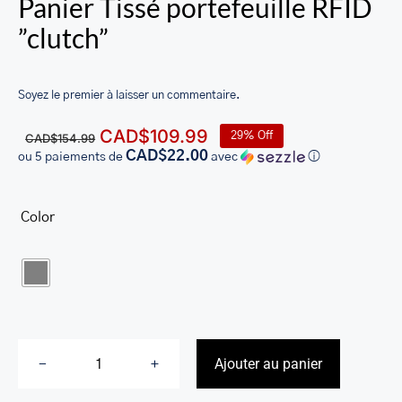
Panier Tissé portefeuille RFID
LEATHER BILL CLIPS
”clutch”
LEATHER LUGGAGE TAGS
LEATHER CELL PHONE WALLET CASE
Soyez le premier à laisser un commentaire.
LEATHER PRODUCTS ON SALE
Le
Le
CAD$
109.99
29% Off
CAD$
154.99
prix
prix
CAD$22.00
ou 5 paiements de
avec
ⓘ
CADEAU
initial
actuel
était :
est :
SOLDE
Color
CAD$154.99.
CAD$109.99.

SE CONNECTER
Ajouter au panier
quantité
de