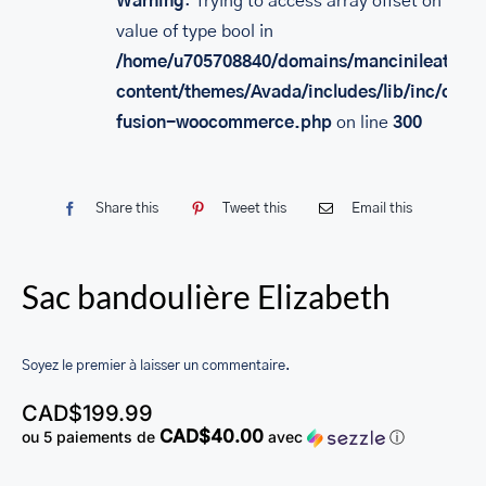
Warning
: Trying to access array offset on
SACS
value of type bool in
/home/u705708840/domains/mancinileather.
LEATHER BAGS
content/themes/Avada/includes/lib/inc/class
PORTEFEUILLE EN CUIR
fusion-woocommerce.php
on line
300
RFID LEATHER WALLET
ACCESSOIRES
Share this
Tweet this
Email this
LEATHER RFID TRAVEL PASSPORT WALLET
Sac bandoulière Elizabeth
LEATHER TOILETRY BAG COLLECTION
LEATHER PASSPORT HOLDER COLLECTION
Soyez le premier à laisser un commentaire.
BUSINESS CARD HOLDER FOR MEN & WOMEN
CAD$
199.99
LEATHER COIN PURSE
CAD$40.00
ou 5 paiements de
avec
ⓘ
LEATHER KEY CASE