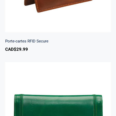
Porte-cartes RFID Secure
CAD$
29.99
South Beach portefeuille RFID à trois volets