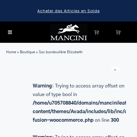
Skip
Acheter des Articles en Solde
to
content
Toggle
Navigation
SEARCH
Home
»
Boutique
»
Sac bandoulière Elizabeth
FOR:
Warn
SEARCH
FOR:
Warning
: Trying to access array offset on
BAGAGE
value of type bool in
HARD CASE SPINNER LUGGAGE SETS & CARRY-ON
/home/u705708840/domains/mancinileather.
LUGGAGE
content/themes/Avada/includes/lib/inc/class
MALLETTES
fusion-woocommerce.php
on line
300
LEATHER BRIEFCASES