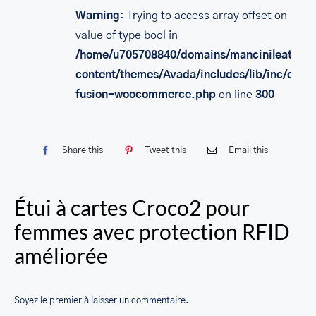
SACS
Warning
: Trying to access array offset on
value of type bool in
LEATHER BAGS
/home/u705708840/domains/mancinileather.
PORTEFEUILLE EN CUIR
content/themes/Avada/includes/lib/inc/class
fusion-woocommerce.php
on line
300
RFID LEATHER WALLET
ACCESSOIRES
Share this
Tweet this
Email this
LEATHER RFID TRAVEL PASSPORT WALLET
LEATHER TOILETRY BAG COLLECTION
Étui à cartes Croco2 pour
LEATHER PASSPORT HOLDER COLLECTION
femmes avec protection RFID
BUSINESS CARD HOLDER FOR MEN & WOMEN
améliorée
LEATHER COIN PURSE
Soyez le premier à laisser un commentaire.
LEATHER KEY CASE