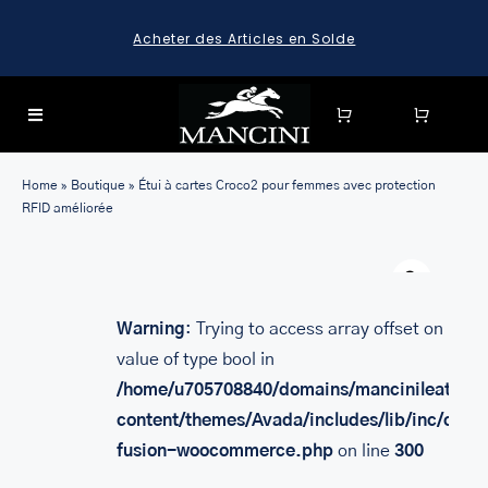
Skip
Acheter des Articles en Solde
to
content
Toggle
Navigation
SEARCH
Home
»
Boutique
»
Étui à cartes Croco2 pour femmes avec protection
FOR:
RFID améliorée
SEARCH
Warn
FOR:
BAGAGE
Warning
: Trying to access array offset on
value of type bool in
HARD CASE SPINNER LUGGAGE SETS & CARRY-ON
LUGGAGE
/home/u705708840/domains/mancinileather.
MALLETTES
content/themes/Avada/includes/lib/inc/class
fusion-woocommerce.php
on line
300
LEATHER BRIEFCASES