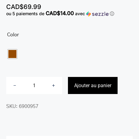
CAD$
69.99
LEATHER BILL CLIPS
CAD$14.00
ou 5 paiements de
avec
ⓘ
LEATHER LUGGAGE TAGS
LEATHER CELL PHONE WALLET CASE
Color

LEATHER PRODUCTS ON SALE
CADEAU
SOLDE
SE CONNECTER
Ajouter au panier
quantité
de
SKU:
6900957
Étui
à
cartes
Croco2