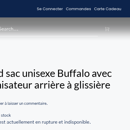
Se Connecter
Commandes
Carte Cadeau
Acheter des Articles en Solde
Livrai
H
/home/u705708840/domains/ma
 sac unisexe Buffalo avec
content/themes/Avada/includes
isateur arrière à glissière
woocommerce.php
er à laisser un commentaire.
 stock
est actuellement en rupture et indisponible.