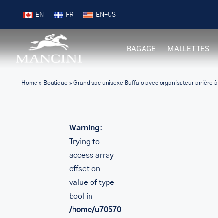
Skip
Livraison gratuite pour les commandes 99 $ +
EN
FR
to
content
BAGAGE
MALLETTES
Home
»
Boutique
»
Grand sac unisexe Buffalo avec organisateur arrière à 
Warning
:
Trying to
access array
offset on
value of type
bool in
/home/u705708840/domains/mancinileat