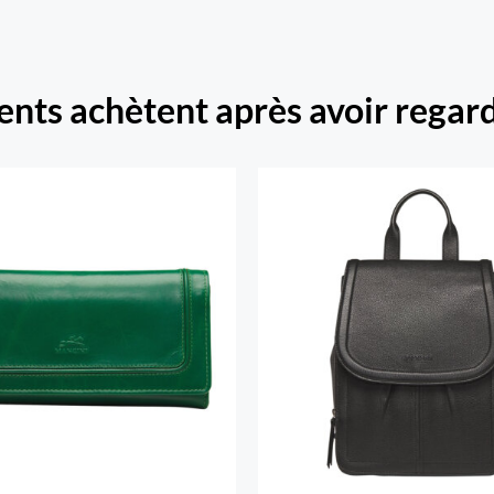
ients achètent après avoir regard
Beach portefeuille RFID
is volets chéquier pour
Sac A Dos Margo
dames