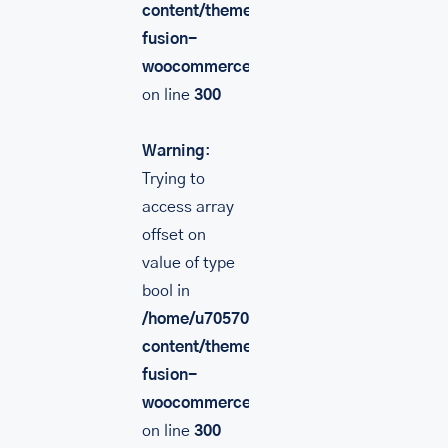
content/themes/Avada/includes/lib/inc/
fusion-
woocommerce.php
on line
300
Warning
:
Trying to
access array
offset on
value of type
bool in
/home/u705708840/domains/mancinileat
content/themes/Avada/includes/lib/inc/
fusion-
woocommerce.php
on line
300