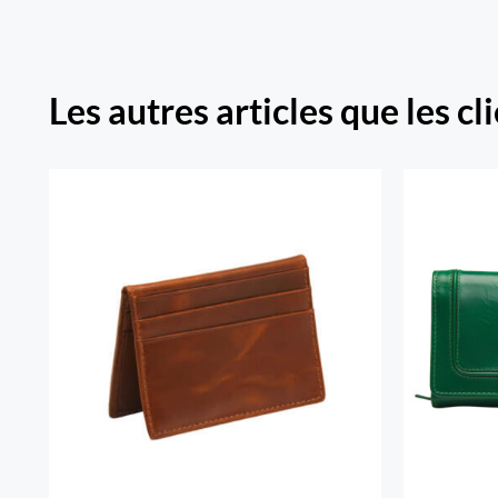
Les autres articles que les cl
South 
Porte-cartes RFID Secure
à tro