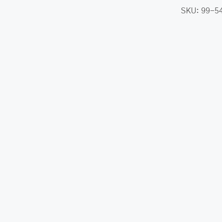
class-
SKU:
99-5
her.com/public_html/wp-
class-