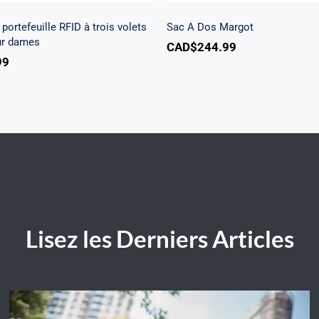
portefeuille RFID à trois volets
Sac A Dos Margot
ur dames
CAD$
244.99
99
Lisez les Derniers Articles