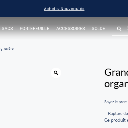
Achetez Nouveautés
SEARC
SACS
PORTEFEUILLE
ACCESSOIRES
SOLDE
FOR:
glissière
Warning
Grand
organ
Soyez le premi
Rupture de
Ce produit 
her.com/public_html/wp-