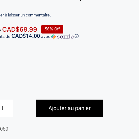
er à laisser un commentaire.
Le
Le
CAD$
69.99
56% Off
9
prix
prix
CAD$14.00
nts de
avec
ⓘ
initial
actuel
était :
est :
CAD$159.99.
CAD$69.99.
Ajouter au panier
quantité
de
069
Pebbled
Sac