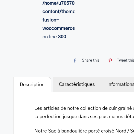
/home/u705708840/domains/mancinileat
content/themes/Avada/includes/lib/inc/
fusion-
woocommerce.php
on line
300
Share this
Tweet thi
Caractéristiques
Information
Description
Les articles de notre collection de cuir grainé
la perfection jusque dans ses plus menus détail
Notre Sac à bandoulière porté croisé Nord / Su