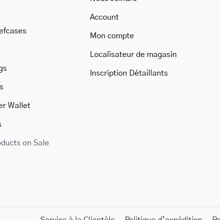
Account
iefcases
Mon compte
Localisateur de magasin
gs
Inscription Détaillants
s
er Wallet
s
oducts on Sale