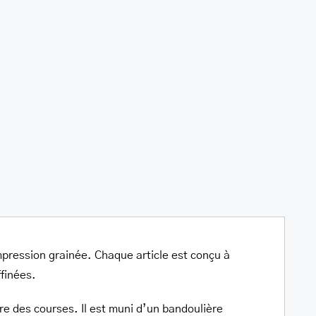
à
bandoulière
porté
croisé
Nord
/
Sud
Daisy
 impression grainée. Chaque article est conçu à
ffinées.
re des courses. Il est muni d’un bandoulière