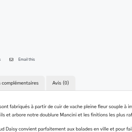
her.com/public_html/wp-
class-
s
Email this
s complémentaires
Avis (0)
 sont fabriqués à partir de cuir de vache pleine fleur souple à
s et arbore notre doublure Mancini et les finitions les plus ra
d Daisy convient parfaitement aux balades en ville et pour fai