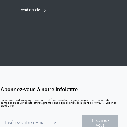
Read article
Abonnez-vous à notre Infolettre
En soumettant votre adresse courriel à ce formulaire vous acceptez de recevoir des
campagnes courriel infolettres, promotions et publicités de la part de MANCINI Leather
Goods Inc..
Inscrivez-
vous