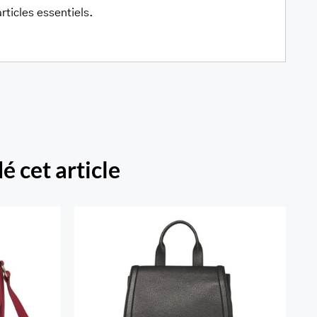
rticles essentiels.
é cet article
e Emily
Sac A Dos Margot