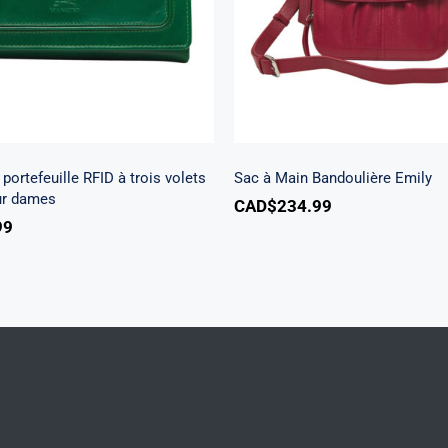
dames
portefeuille RFID à trois volets
Sac à Main Bandoulière Emily
ur dames
CAD$
234.99
99