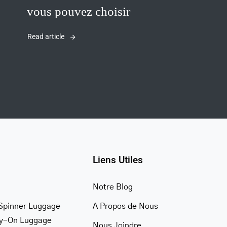
vous pouvez choisir
Read article
Liens Utiles
Notre Blog
Spinner Luggage
A Propos de Nous
ry-On Luggage
Nous Joindre