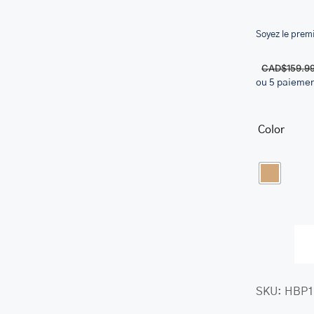
Soyez le premi
CAD$
159.9
ou 5 paieme
her.com/public_html/wp-
class-
Color
SKU:
HBP1