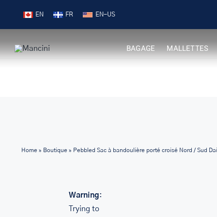
Skip
Livraison gratuite pour les commandes 99 $ +
EN
FR
to
content
BAGAGE
MALLETTES
Home
»
Boutique
»
Pebbled Sac à bandoulière porté croisé Nord / Sud Da
Warning
:
Trying to