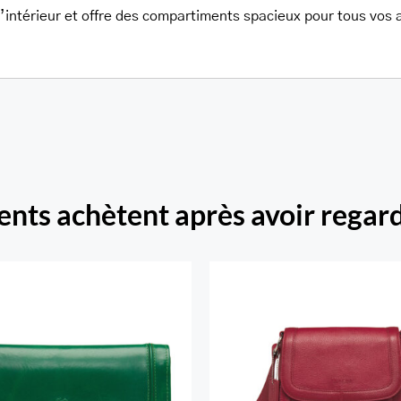
l’intérieur et offre des compartiments spacieux pour tous vos a
ients achètent après avoir regard
Beach portefeuille RFID
is volets chéquier pour
Sac à Main Bandoulièr