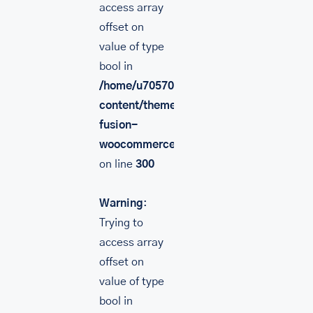
access array
offset on
value of type
bool in
/home/u705708840/domains/mancinileat
content/themes/Avada/includes/lib/inc/
fusion-
woocommerce.php
on line
300
Warning
:
Trying to
access array
offset on
value of type
bool in