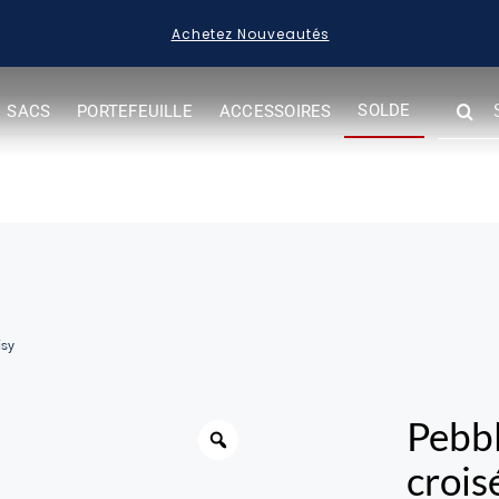
Achetez Nouveautés
SEARC
SOLDE
SACS
PORTEFEUILLE
ACCESSOIRES
FOR:
isy
Warning
Pebbl
crois