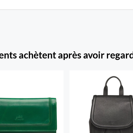
ients achètent après avoir regard
Beach portefeuille RFID
is volets chéquier pour
Sac A Dos Margo
dames