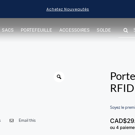
Acheter des Articles en Solde
SEARC
SACS
PORTEFEUILLE
ACCESSOIRES
SOLDE
FOR:
Porte
RFID
Soyez le premi
CAD$
29
s
Email this
ou 4 paieme