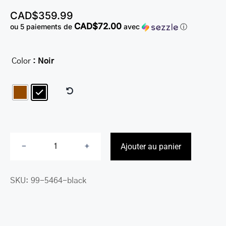
LEATHER BILL CLIPS
CAD$
359.99
CAD$72.00
ou 5 paiements de
avec
ⓘ
LEATHER LUGGAGE TAGS
LEATHER CELL PHONE WALLET CASE
Color
: Noir

LEATHER PRODUCTS ON SALE
CADEAU
SOLDE
SE CONNECTER
Ajouter au panier
quantité
de
SKU:
99-5464-black
Porte-
document
à
un