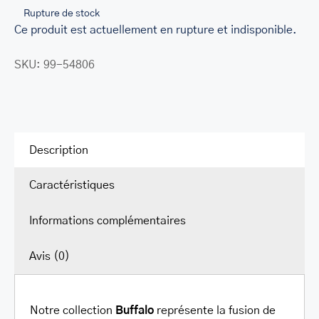
Rupture de stock
LEATHER BILL CLIPS
Ce produit est actuellement en rupture et indisponible.
LEATHER LUGGAGE TAGS
SKU:
99-54806
LEATHER CELL PHONE WALLET CASE
LEATHER PRODUCTS ON SALE
CADEAU
Description
SOLDE
Caractéristiques
SE CONNECTER
Informations complémentaires
Avis (0)
Notre collection
Buffalo
représente la fusion de