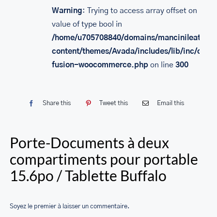
SACS
Warning
: Trying to access array offset on
value of type bool in
LEATHER BAGS
/home/u705708840/domains/mancinileather.
PORTEFEUILLE EN CUIR
content/themes/Avada/includes/lib/inc/class
fusion-woocommerce.php
on line
300
RFID LEATHER WALLET
ACCESSOIRES
Share this
Tweet this
Email this
LEATHER RFID TRAVEL PASSPORT WALLET
LEATHER TOILETRY BAG COLLECTION
Porte-Documents à deux
LEATHER PASSPORT HOLDER COLLECTION
compartiments pour portable
BUSINESS CARD HOLDER FOR MEN & WOMEN
15.6po / Tablette Buffalo
LEATHER COIN PURSE
Soyez le premier à laisser un commentaire.
LEATHER KEY CASE