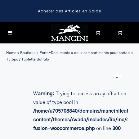
Skip
Acheter des Articles en Solde
to
content
Toggle
Navigation
SEARCH
Home
»
Boutique
»
Porte-Documents à deux compartiments pour portable
FOR:
15.6po / Tablette Buffalo
SEARCH
Warn
FOR:
BAGAGE
Warning
: Trying to access array offset on
value of type bool in
HARD CASE SPINNER LUGGAGE SETS & CARRY-ON
LUGGAGE
/home/u705708840/domains/mancinileather.
MALLETTES
content/themes/Avada/includes/lib/inc/class
fusion-woocommerce.php
on line
300
LEATHER BRIEFCASES