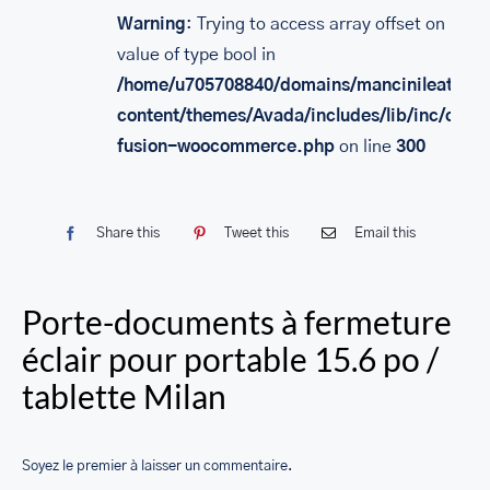
SACS
Warning
: Trying to access array offset on
value of type bool in
LEATHER BAGS
/home/u705708840/domains/mancinileather.
PORTEFEUILLE EN CUIR
content/themes/Avada/includes/lib/inc/class
fusion-woocommerce.php
on line
300
RFID LEATHER WALLET
ACCESSOIRES
Share this
Tweet this
Email this
LEATHER RFID TRAVEL PASSPORT WALLET
LEATHER TOILETRY BAG COLLECTION
Porte-documents à fermeture
LEATHER PASSPORT HOLDER COLLECTION
éclair pour portable 15.6 po /
BUSINESS CARD HOLDER FOR MEN & WOMEN
tablette Milan
LEATHER COIN PURSE
Soyez le premier à laisser un commentaire.
LEATHER KEY CASE