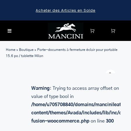
Skip
Acheter des Articles en Solde
to
content
Toggle
Navigation
SEARCH
Home
»
Boutique
»
Porte-documents à fermeture éclair pour portable
FOR:
15.6 po / tablette Milan
SEARCH
Warn
FOR:
BAGAGE
Warning
: Trying to access array offset on
value of type bool in
HARD CASE SPINNER LUGGAGE SETS & CARRY-ON
LUGGAGE
/home/u705708840/domains/mancinileather.
MALLETTES
content/themes/Avada/includes/lib/inc/class
fusion-woocommerce.php
on line
300
LEATHER BRIEFCASES