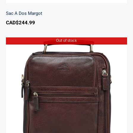
Sac A Dos Margot
CAD$
244.99
Out of stock
Grand sac unisex Arizona