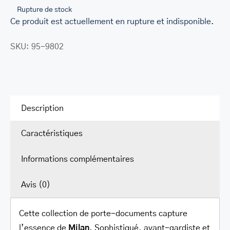
Rupture de stock
LEATHER BILL CLIPS
Ce produit est actuellement en rupture et indisponible.
LEATHER LUGGAGE TAGS
SKU:
95-9802
LEATHER CELL PHONE WALLET CASE
LEATHER PRODUCTS ON SALE
CADEAU
Description
SOLDE
Caractéristiques
SE CONNECTER
Informations complémentaires
Avis (0)
Cette collection de porte-documents capture
l’essence de
Milan
. Sophistiqué, avant-gardiste et