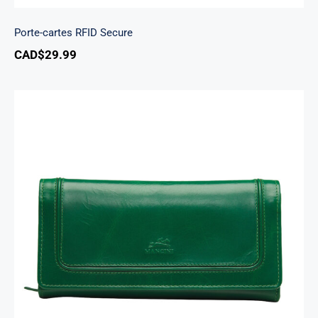
Porte-cartes RFID Secure
CAD$
29.99
South Beach portefeuille RFID à trois volets
chéquier pour dames