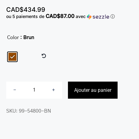
LEATHER BILL CLIPS
CAD$
434.99
CAD$87.00
ou 5 paiements de
avec
ⓘ
LEATHER LUGGAGE TAGS
LEATHER CELL PHONE WALLET CASE
Color
: Brun

LEATHER PRODUCTS ON SALE
CADEAU
SOLDE
SE CONNECTER
Ajouter au panier
quantité
de
SKU:
99-54800-BN
Porte-
documents
plaideur
luxueux