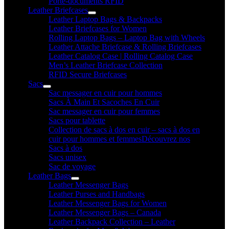
Porte-documents RFID
Leather Briefcases
Leather Laptop Bags & Backpacks
Leather Briefcases for Women
Rolling Laptop Bags – Laptop Bag with Wheels
Leather Attache Briefcase & Rolling Briefcases
Leather Catalog Case | Rolling Catalog Case
Men’s Leather Briefcase Collection
RFID Secure Briefcases
Sacs
Sac messager en cuir pour hommes
Sacs À Main Et Sacoches En Cuir
Sac messager en cuir pour femmes
Sacs pour tablette
Collection de sacs à dos en cuir – sacs à dos en
cuir pour hommes et femmes
Découvrez nos
Sacs à dos
Sacs unisex
Sac de voyage
Leather Bags
Leather Messenger Bags
Leather Purses and Handbags
Leather Messenger Bags for Women
Leather Messenger Bags – Canada
Leather Backpack Collection – Leather