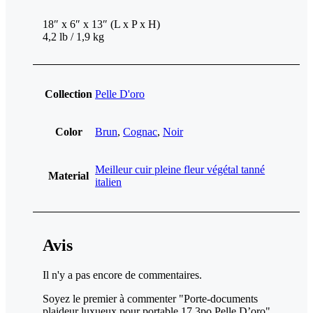
18″ x 6″ x 13″ (L x P x H)
4,2 lb / 1,9 kg
Collection
Pelle D'oro
Color
Brun
,
Cognac
,
Noir
Meilleur cuir pleine fleur végétal tanné
Material
italien
Avis
Il n'y a pas encore de commentaires.
Soyez le premier à commenter "Porte-documents
plaideur luxueux pour portable 17.3po Pelle D’oro"