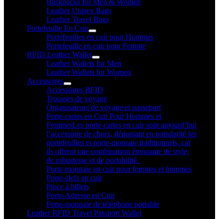
Backpacks for Men & Women
Leather Unisex Bags
Leather Travel Bags
Portefeuille En Cuir
Portefeuilles en cuir pour Hommes
Portefeuille en cuir pour Femme
RFID Leather Wallet
Leather Wallets for Men
Leather Wallets for Women
Accessoires
Accessoires RFID
Trousses de voyage
Organisateurs de voyage et passeport
Porte-cartes en Cuir Pour Hommes et
Femmes
Les porte-cartes en cuir sont aujourd’hui
l’accessoire de choix, dépassant en popularité les
portefeuilles et porte-monnaie traditionnels, car
ils offrent une combinaison étonnante de style,
de robustesse et de portabilité.
Porte-monnaie en cuir pour femmes et hommes
Porte-clefs en cuir
Pince à billets
Porte-Adresse en Cuir
Porte-monnaie de téléphone portable
Leather RFID Travel Passport Wallet