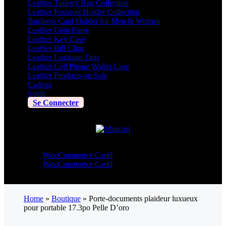
Leather Toiletry Bag Collection
Leather Passport Holder Collection
Business Card Holder for Men & Women
Leather Coin Purse
Leather Key Case
Leather Bill Clips
Leather Luggage Tags
Leather Cell Phone Wallet Case
Leather Products on Sale
Cadeau
Solde
Se Connecter
WooCommerce Cart
0
WooCommerce Cart
0
Home
»
Boutique
»
Porte-documents plaideur luxueux
pour portable 17.3po Pelle D’oro