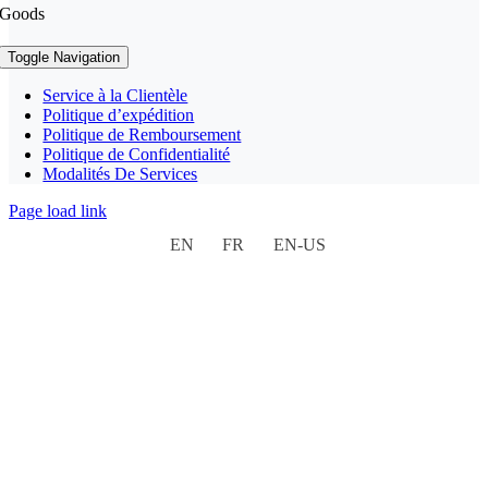
Goods
Toggle Navigation
Service à la Clientèle
Politique d’expédition
Politique de Remboursement
Politique de Confidentialité
Modalités De Services
Page load link
EN
FR