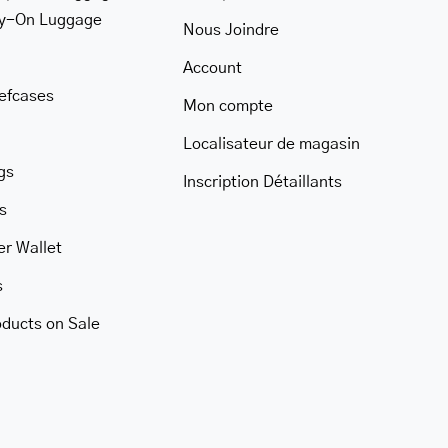
ry-On Luggage
Nous Joindre
Account
iefcases
Mon compte
Localisateur de magasin
gs
her.com/public_html/wp-
Inscription Détaillants
class-
s
er Wallet
s
oducts on Sale