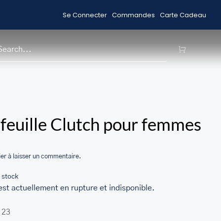
Se Connecter
Commandes
Carte Cadeau
Acheter des Articles en Solde
Livrai
H
/home/u705708840/domains/ma
feuille Clutch pour femmes
content/themes/Avada/includes
woocommerce.php
er à laisser un commentaire.
 stock
est actuellement en rupture et indisponible.
123