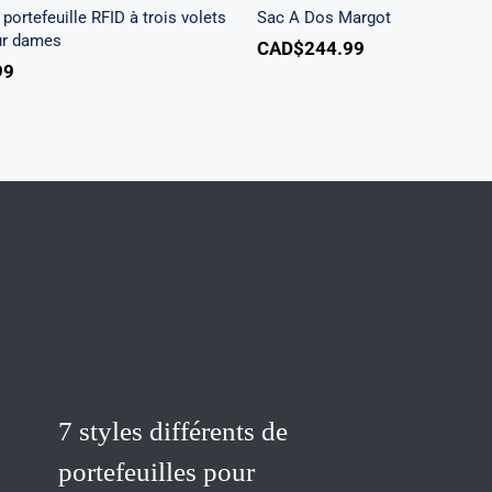
portefeuille RFID à trois volets
Sac A Dos Margot
ur dames
CAD$
244.99
99
her.com/public_html/wp-
class-
7 styles différents de
portefeuilles pour