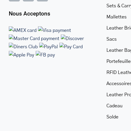
Sets & Car
Nous Acceptons
Mallettes
Leather Br
Sacs
Warning
Leather Ba
/home/u705708840/domains/mancinileat
content/themes/Avada/includes/lib/inc/
Portefeuille
fusion-
RFID Leath
woocommerce.php
Accessoire
300
Leather Pr
Cadeau
Solde