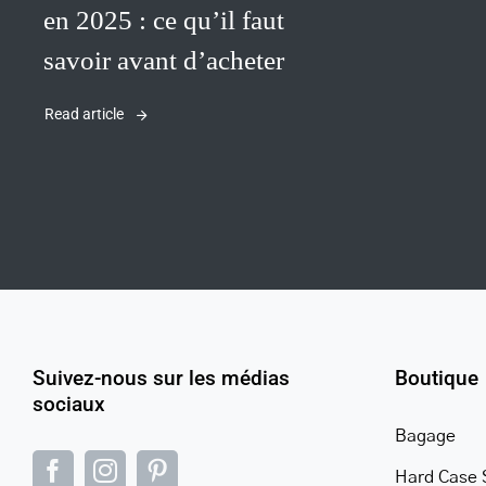
en 2025 : ce qu’il faut
savoir avant d’acheter
Read article
Warning
/home/u705708840/domains/mancinileat
content/themes/Avada/includes/lib/inc/
fusion-
woocommerce.php
Suivez-nous sur les médias
Boutique
300
sociaux
Bagage
Hard Case 