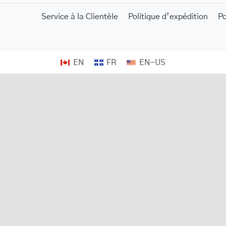
Service à la Clientèle
Politique d’expédition
P
her.com/public_html/wp-
EN
FR
class-