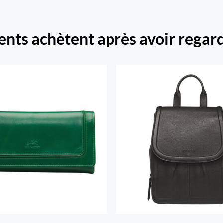
class-
ients achètent après avoir regard
Beach portefeuille RFID
is volets chéquier pour
Sac A Dos Margo
dames
her.com/public_html/wp-
class-