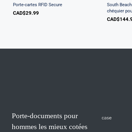
woocommerce.php
Porte-cartes RFID Secure
South Beach 
chéquier po
CAD$
29.99
300
CAD$
144.
Warning
/home/u705708840/domains/mancinileat
content/themes/Avada/includes/lib/inc/
fusion-
Porte-documents pour
woocommerce.php
hommes les mieux cotées
300