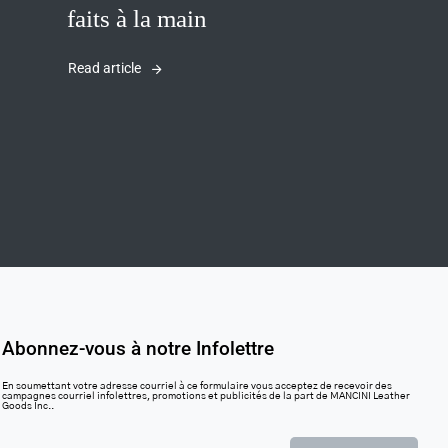
faits à la main
Read article
Abonnez-vous à notre Infolettre
En soumettant votre adresse courriel à ce formulaire vous acceptez de recevoir des
campagnes courriel infolettres, promotions et publicités de la part de MANCINI Leather
Goods Inc..