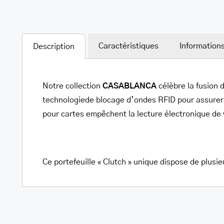
Warning
/home/u705708840/domains/mancinileat
content/themes/Avada/includes/lib/inc/
Caractéristiques
Information
Description
fusion-
woocommerce.php
Notre collection
CASABLANCA
célèbre la fusion 
300
technologiede blocage d’ondes RFID pour assurer 
pour cartes empêchent la lecture électronique de vo
Ce portefeuille « Clutch » unique dispose de plusie
Warning
/home/u705708840/domains/mancinileat