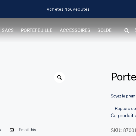
Achetez Nouveautés
SEARC
SACS
PORTEFEUILLE
ACCESSOIRES
SOLDE
FOR:
her.com/public_html/wp-
class-
Warning
Porte
Soyez le premi
Rupture de
Ce produit 
s
Email this
SKU:
8700