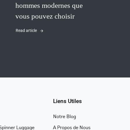
hommes modernes que
vous pouvez choisir
Read article
her.com/public_html/wp-
class-
Liens Utiles
Notre Blog
Spinner Luggage
A Propos de Nous