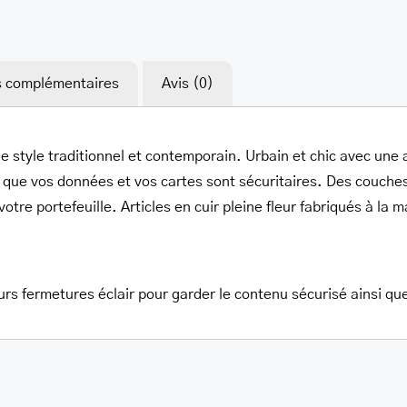
her.com/public_html/wp-
class-
s complémentaires
Avis (0)
de style traditionnel et contemporain. Urbain et chic avec une
que vos données et vos cartes sont sécuritaires. Des couches 
tre portefeuille. Articles en cuir pleine fleur fabriqués à la m
urs fermetures éclair pour garder le contenu sécurisé ainsi que
her.com/public_html/wp-