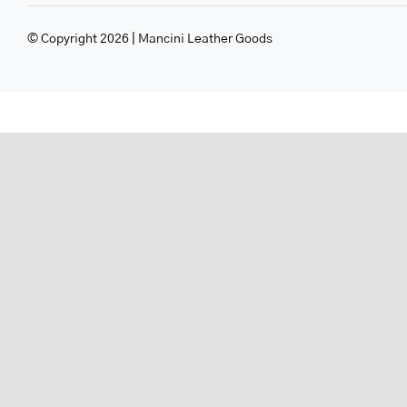
© Copyright 2026 | Mancini Leather Goods
Warning
/home/u705708840/domains/mancinileat
content/themes/Avada/includes/lib/inc/
fusion-
woocommerce.php
300