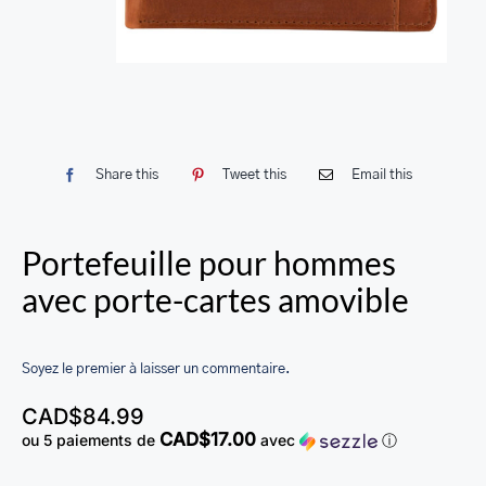
SACS
LEATHER BAGS
PORTEFEUILLE EN CUIR
RFID LEATHER WALLET
Share this
Tweet this
Email this
ACCESSOIRES
LEATHER RFID TRAVEL PASSPORT WALLET
Portefeuille pour hommes
LEATHER TOILETRY BAG COLLECTION
avec porte-cartes amovible
LEATHER PASSPORT HOLDER COLLECTION
Soyez le premier à laisser un commentaire.
BUSINESS CARD HOLDER FOR MEN & WOMEN
CAD$
84.99
LEATHER COIN PURSE
CAD$17.00
ou 5 paiements de
avec
ⓘ
LEATHER KEY CASE