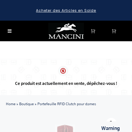
Skip
Acheter des Articles en Solde
to
content
Toggle
Navigation
SEARCH
FOR:
SEARCH
FOR:
Ce produit est actuellement en vente, dépêchez-vous !
BAGAGE
HARD CASE SPINNER LUGGAGE SETS & CARRY-ON
LUGGAGE
Home
»
Boutique
»
Portefeuille RFID Clutch pour dames
MALLETTES
Warn
LEATHER BRIEFCASES
u705708840/domains/mancinileather.com/public_html/wp
300
Warning
/h