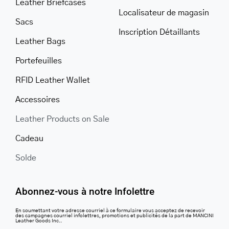
Leather Briefcases
Localisateur de magasin
Sacs
Inscription Détaillants
Leather Bags
Portefeuilles
RFID Leather Wallet
Accessoires
Leather Products on Sale
Cadeau
Solde
Abonnez-vous à notre Infolettre
En soumettant votre adresse courriel à ce formulaire vous acceptez de recevoir
des campagnes courriel infolettres, promotions et publicités de la part de MANCINI
Leather Goods Inc..