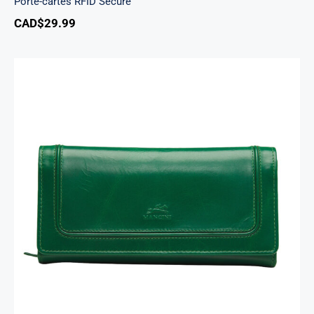
Porte-cartes RFID Secure
CAD$
29.99
South Beach portefeuille RFID à trois volets
chéquier pour dames