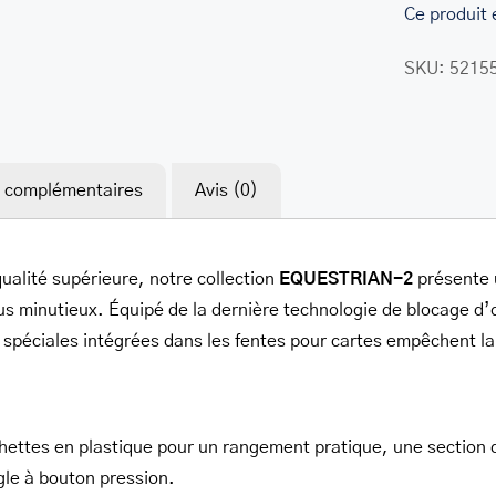
Ce produit 
SKU:
5215
her.com/public_html/wp-
s complémentaires
Avis (0)
class-
ualité supérieure, notre collection
EQUESTRIAN-2
présente 
s minutieux. Équipé de la dernière technologie de blocage d
spéciales intégrées dans les fentes pour cartes empêchent la 
chettes en plastique pour un rangement pratique, une section d
gle à bouton pression.