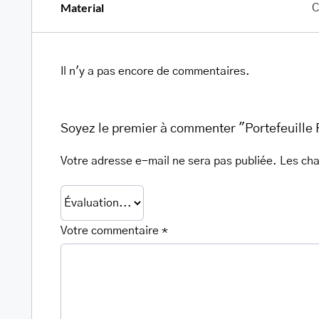
Material
C
Il n'y a pas encore de commentaires.
Soyez le premier à commenter "Portefeuille
Votre adresse e-mail ne sera pas publiée.
Les cha
Warning
/home/u705708840/domains/mancinileat
content/themes/Avada/includes/lib/inc/
fusion-
Votre commentaire
*
woocommerce.php
300