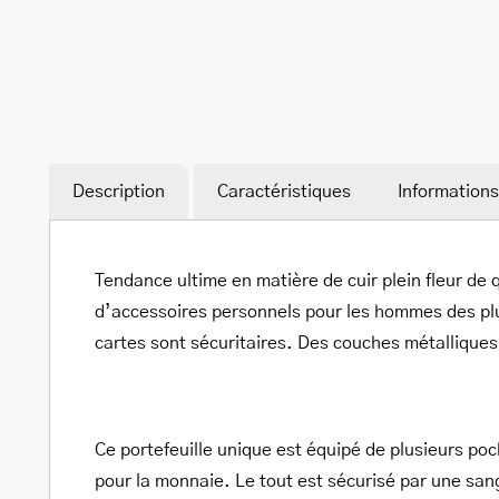
Warning
/home/u705708840/domains/mancinileat
Description
Caractéristiques
Information
content/themes/Avada/includes/lib/inc/
fusion-
Tendance ultime en matière de cuir plein fleur de q
woocommerce.php
d’accessoires personnels pour les hommes des plu
300
cartes sont sécuritaires. Des couches métalliques 
Ce portefeuille unique est équipé de plusieurs po
pour la monnaie. Le tout est sécurisé par une san