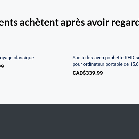
ients achètent après avoir regard
Sac à dos avec pochet
se de voyage classique
sécurisée pour ordin
portable de 15,6 
voyage classique
Sac à dos avec pochette RFID s
pour ordinateur portable de 15,6
99
CAD$
339.99
her.com/public_html/wp-
class-