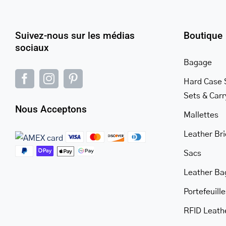
fusion-
woocommerce.php
Suivez-nous sur les médias
Boutique
300
sociaux
Bagage
Hard Case 
Sets & Car
Nous Acceptons
Mallettes
Leather Br
Sacs
Leather Ba
Portefeuille
RFID Leath
Warning