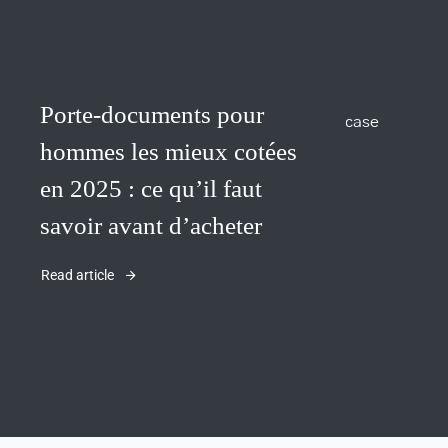
300
Porte-documents pour
hommes les mieux cotées
en 2025 : ce qu’il faut
savoir avant d’acheter
Read article
Warning
/home/u705708840/domains/mancinileat
content/themes/Avada/includes/lib/inc/