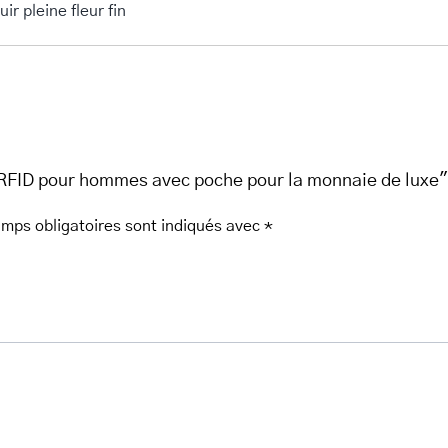
uir pleine fleur fin
 RFID pour hommes avec poche pour la monnaie de luxe"
mps obligatoires sont indiqués avec
*
her.com/public_html/wp-
class-