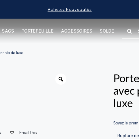
Achetez Nouveautés
SEARC
SACS
PORTEFEUILLE
ACCESSOIRES
SOLDE
FOR:
her.com/public_html/wp-
class-
nnaie de luxe
Warning
Porte
avec 
luxe
Soyez le premi
s
Email this
Rupture de