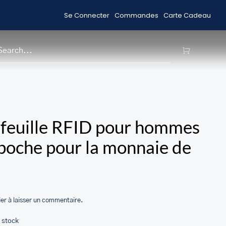
Se Connecter
Commandes
Carte Cadeau
Acheter des Articles en Solde
Livrai
H
/home/u705708840/domains/ma
feuille RFID pour hommes
content/themes/Avada/includes
poche pour la monnaie de
woocommerce.php
er à laisser un commentaire.
 stock