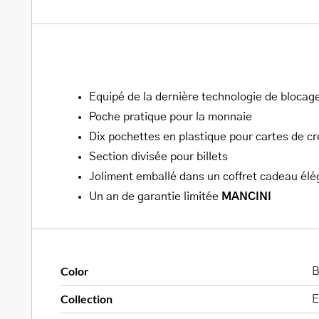
Equipé de la dernière technologie de blocag
Poche pratique pour la monnaie
Warning
Dix pochettes en plastique pour cartes de cr
/home/u705708840/domains/mancinileat
Section divisée pour billets
content/themes/Avada/includes/lib/inc/
Joliment emballé dans un coffret cadeau élé
fusion-
Un an de garantie limitée
MANCINI
woocommerce.php
300
Color
B
Collection
E