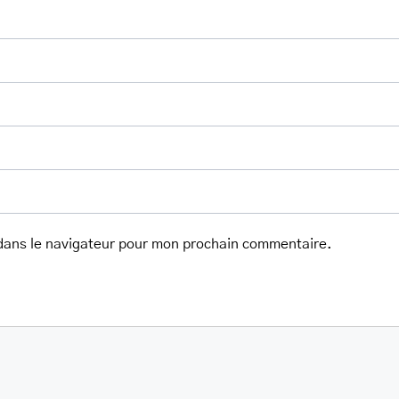
dans le navigateur pour mon prochain commentaire.
her.com/public_html/wp-
class-