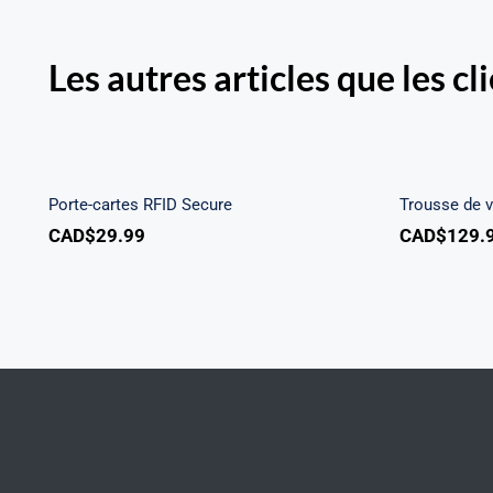
Les autres articles que les cl
Porte-cartes RFID Secure
Trous
Porte-cartes RFID Secure
Trousse de 
CAD$
29.99
CAD$
129.
Warning
/home/u705708840/domains/mancinileat
content/themes/Avada/includes/lib/inc/
fusion-
woocommerce.php