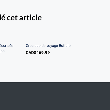
é cet article
te RFID
ateur
Gros sac de voyage Buffalo
po
écurisée
Gros sac de voyage Buffalo
 po
CAD$
469.99