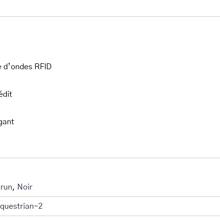
e d’ondes RFID
édit
her.com/public_html/wp-
class-
gant
run
,
Noir
questrian-2