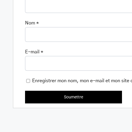
Nom
*
E-mail
*
Enregistrer mon nom, mon e-mail et mon site 
Warning
/home/u705708840/domains/mancinileat
content/themes/Avada/includes/lib/inc/
fusion-
woocommerce.php
300