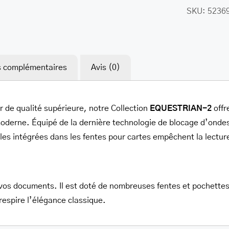
SKU:
5236
her.com/public_html/wp-
class-
s complémentaires
Avis (0)
r de qualité supérieure, notre Collection
EQUESTRIAN-2
offr
oderne. Équipé de la dernière technologie de blocage d’ondes
es intégrées dans les fentes pour cartes empêchent la lecture
s vos documents. Il est doté de nombreuses fentes et pochettes
r respire l’élégance classique.
her.com/public_html/wp-