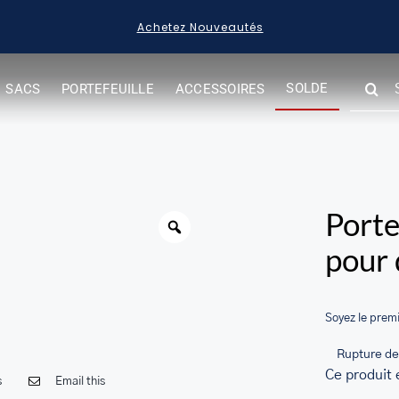
Acheter des Articles en Solde
SEARC
SOLDE
SACS
PORTEFEUILLE
ACCESSOIRES
FOR:
her.com/public_html/wp-
class-
Warning
Porte
pour
Soyez le premi
Rupture de
Ce produit 
s
Email this