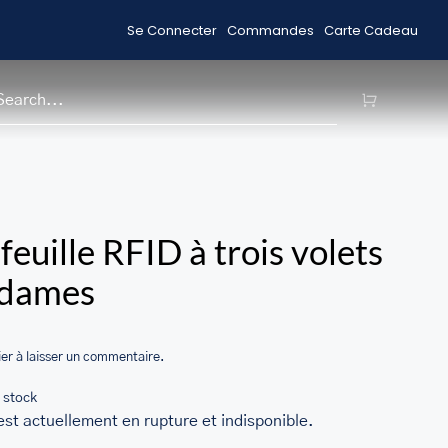
Se Connecter
Commandes
Carte Cadeau
Livraison gratuite pour les commandes 99 $ +
H
/home/u705708840/domains/ma
feuille RFID à trois volets
content/themes/Avada/includes
 dames
woocommerce.php
er à laisser un commentaire.
 stock
est actuellement en rupture et indisponible.