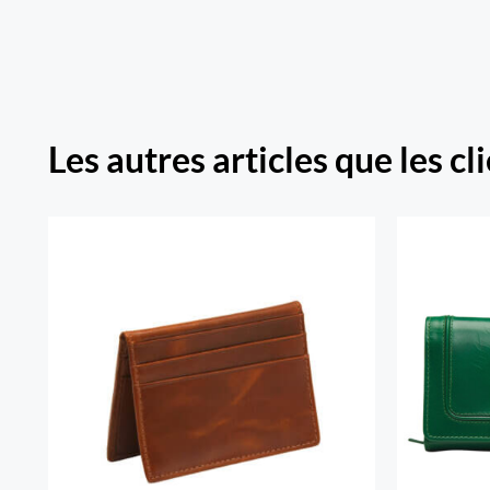
content/themes/Avada/includes/lib/inc/
fusion-
woocommerce.php
300
Les autres articles que les cl
South 
Warning
Porte-cartes RFID Secure
à tro
/home/u705708840/domains/mancinileat
content/themes/Avada/includes/lib/inc/
fusion-