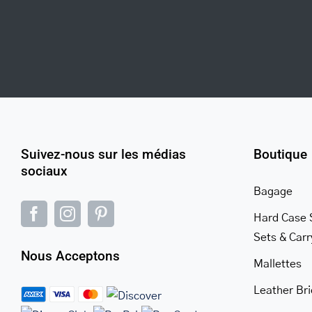
Warning
/home/u705708840/domains/mancinileat
content/themes/Avada/includes/lib/inc/
Suivez-nous sur les médias
Boutique
fusion-
sociaux
woocommerce.php
Bagage
300
Hard Case 
Sets & Car
Nous Acceptons
Mallettes
Leather Br