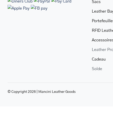
Sacs
Leather Ba
Warning
Portefeuille
/home/u705708840/domains/mancinileat
RFID Leath
content/themes/Avada/includes/lib/inc/
Accessoire
fusion-
woocommerce.php
Leather Pr
300
Cadeau
Solde
© Copyright 2026 | Mancini Leather Goods