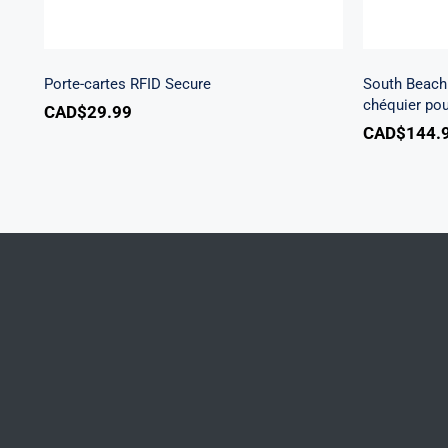
woocommerce.php
300
Porte-cartes RFID Secure
South Beach 
chéquier po
CAD$
29.99
CAD$
144.
Warning
/home/u705708840/domains/mancinileat
content/themes/Avada/includes/lib/inc/
fusion-
woocommerce.php
300