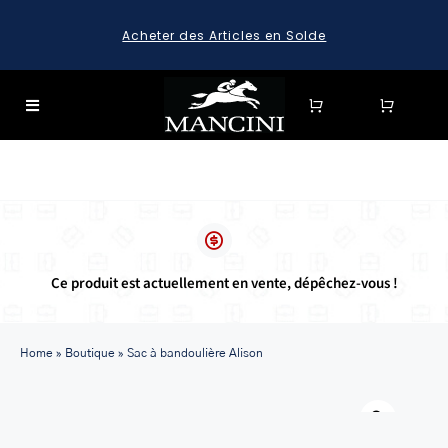
Skip
Acheter des Articles en Solde
to
content
Toggle
Navigation
SEARCH
FOR:
SEARCH
FOR:
Ce produit est actuellement en vente, dépêchez-vous !
BAGAGE
HARD CASE SPINNER LUGGAGE SETS & CARRY-ON
LUGGAGE
Home
»
Boutique
»
Sac à bandoulière Alison
MALLETTES
Warn
LEATHER BRIEFCASES