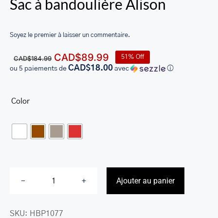
Sac à bandoulière Alison
LEATHER BILL CLIPS
LEATHER LUGGAGE TAGS
Soyez le premier à laisser un commentaire.
LEATHER CELL PHONE WALLET CASE
Le
Le
CAD$
89.99
51% Off
CAD$
184.99
prix
prix
CAD$18.00
ou 5 paiements de
avec
ⓘ
LEATHER PRODUCTS ON SALE
initial
actuel
était :
est :
CADEAU
Color
CAD$184.99.
CAD$89.99.

SOLDE
SE CONNECTER
Ajouter au panier
quantité
de
SKU:
HBP1077
Sac