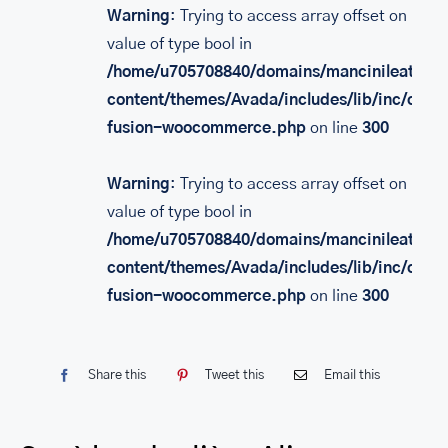
Warning
: Trying to access array offset on
SACS
value of type bool in
LEATHER BAGS
/home/u705708840/domains/mancinileather.
content/themes/Avada/includes/lib/inc/class
PORTEFEUILLE EN CUIR
fusion-woocommerce.php
on line
300
RFID LEATHER WALLET
ACCESSOIRES
Warning
: Trying to access array offset on
value of type bool in
LEATHER RFID TRAVEL PASSPORT WALLET
/home/u705708840/domains/mancinileather.
LEATHER TOILETRY BAG COLLECTION
content/themes/Avada/includes/lib/inc/class
fusion-woocommerce.php
on line
300
LEATHER PASSPORT HOLDER COLLECTION
BUSINESS CARD HOLDER FOR MEN & WOMEN
Share this
Tweet this
Email this
LEATHER COIN PURSE
LEATHER KEY CASE