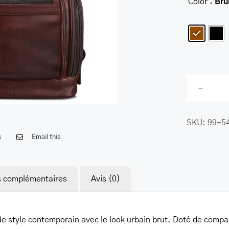
Color
: Bru

SKU:
99-5
s
Email this
s complémentaires
Avis (0)
de style contemporain avec le look urbain brut. Doté de comp