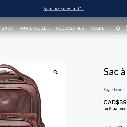
Acheter des Articles en Solde
SEARC
SACS
PORTEFEUILLE
ACCESSOIRES
SOLDE
FOR:
Sac à
Soyez le premi
CAD$
39
ou 5 paieme