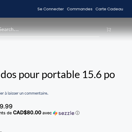
Se Connecter
Commandes
Carte Cadeau
Livraison gratuite pour les commandes 99 $ +
H
 dos pour portable 15.6 po
er à laisser un commentaire.
9.99
CAD$80.00
nts de
avec
ⓘ