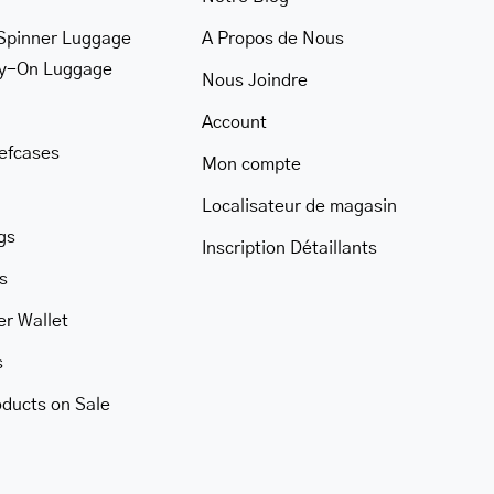
Spinner Luggage
A Propos de Nous
ry-On Luggage
Nous Joindre
Account
iefcases
Mon compte
Localisateur de magasin
gs
Inscription Détaillants
s
er Wallet
s
oducts on Sale