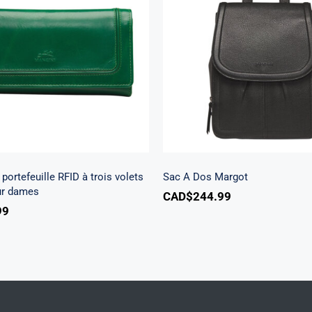
Beach portefeuille RFID
is volets chéquier pour
Sac A Dos Margo
dames
portefeuille RFID à trois volets
Sac A Dos Margot
ur dames
CAD$
244.99
99