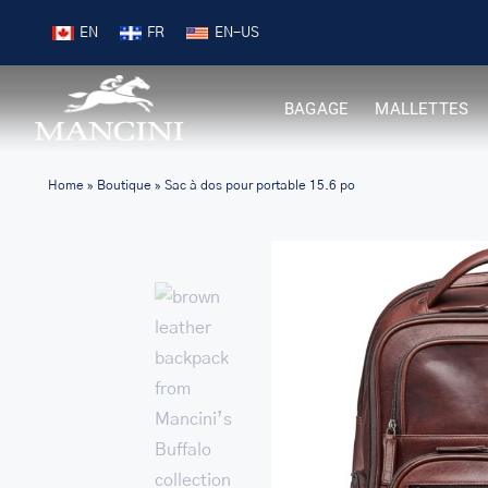
Skip
 99 $ +
Achetez Nouveautés
EN
FR
to
content
BAGAGE
MALLETTES
Home
»
Boutique
»
Sac à dos pour portable 15.6 po