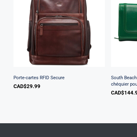
South 
Porte-cartes RFID Secure
à tro
Porte-cartes RFID Secure
South Beach 
chéquier po
CAD$
29.99
CAD$
144.