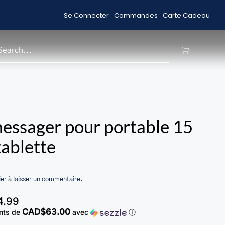
Se Connecter
Commandes
Carte Cadeau
de
Livraison gratuite pour les commandes 99 
H
essager pour portable 15
 tablette
er à laisser un commentaire.
4.99
CAD$63.00
nts de
avec
ⓘ