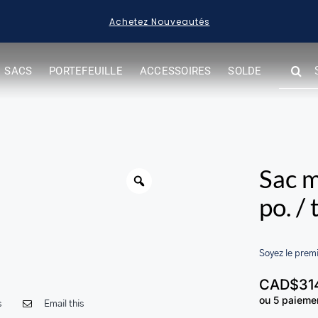
autés
Acheter des Articles en Sol
SEARC
SACS
PORTEFEUILLE
ACCESSOIRES
SOLDE
FOR:
Sac m
po. /
Soyez le premi
CAD$
31
ou 5 paieme
s
Email this