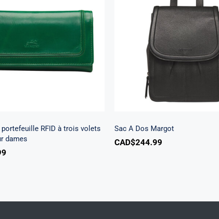
Beach portefeuille RFID
is volets chéquier pour
Sac A Dos Margo
dames
portefeuille RFID à trois volets
Sac A Dos Margot
ur dames
CAD$
244.99
99