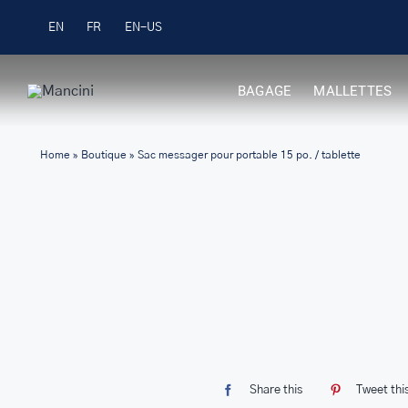
Skip
pour les commandes 99 $ +
Achetez Nouve
EN
FR
to
content
BAGAGE
MALLETTES
Home
»
Boutique
»
Sac messager pour portable 15 po. / tablette
Share this
Tweet thi