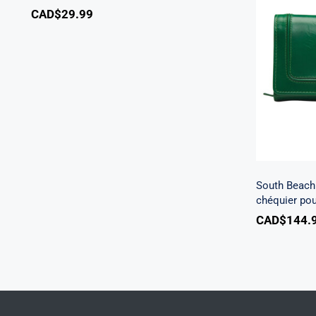
CAD$
29.99
South 
à tro
South Beach 
chéquier po
CAD$
144.