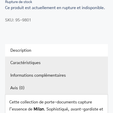
Rupture de stock
LEATHER BILL CLIPS
Ce produit est actuellement en rupture et indisponible.
LEATHER LUGGAGE TAGS
SKU:
95-9801
LEATHER CELL PHONE WALLET CASE
LEATHER PRODUCTS ON SALE
CADEAU
Description
SOLDE
Caractéristiques
SE CONNECTER
Informations complémentaires
Avis (0)
Cette collection de porte-documents capture
l’essence de
Milan
. Sophistiqué, avant-gardiste et