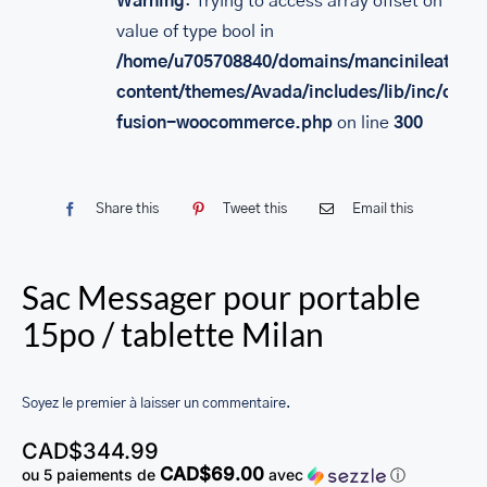
Warning
: Trying to access array offset on
SACS
value of type bool in
/home/u705708840/domains/mancinileather.
LEATHER BAGS
content/themes/Avada/includes/lib/inc/class
PORTEFEUILLE EN CUIR
fusion-woocommerce.php
on line
300
RFID LEATHER WALLET
ACCESSOIRES
Share this
Tweet this
Email this
LEATHER RFID TRAVEL PASSPORT WALLET
Sac Messager pour portable
LEATHER TOILETRY BAG COLLECTION
15po / tablette Milan
LEATHER PASSPORT HOLDER COLLECTION
BUSINESS CARD HOLDER FOR MEN & WOMEN
Soyez le premier à laisser un commentaire.
LEATHER COIN PURSE
CAD$
344.99
LEATHER KEY CASE
CAD$69.00
ou 5 paiements de
avec
ⓘ