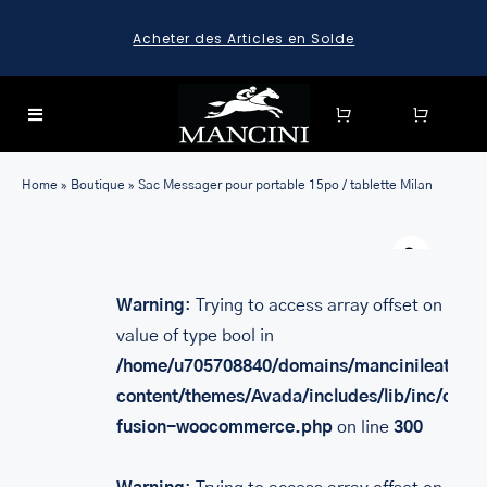
Skip
Acheter des Articles en Solde
to
content
Toggle
Navigation
SEARCH
Home
»
Boutique
»
Sac Messager pour portable 15po / tablette Milan
FOR:
Warn
SEARCH
FOR:
Warning
: Trying to access array offset on
BAGAGE
value of type bool in
HARD CASE SPINNER LUGGAGE SETS & CARRY-ON
/home/u705708840/domains/mancinileather.
LUGGAGE
content/themes/Avada/includes/lib/inc/class
MALLETTES
fusion-woocommerce.php
on line
300
LEATHER BRIEFCASES