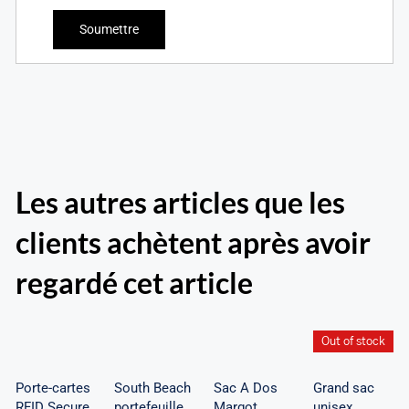
Les autres articles que les
clients achètent après avoir
South
Beach
regardé cet article
portefeuille
Porte-
Grand
RFID à
Sac A
cartes
sac
trois
Dos
Out of stock
RFID
unisex
volets
Margot
Secure
Arizona
Porte-cartes
South Beach
Sac A Dos
Grand sac
chéquier
RFID Secure
portefeuille
Margot
unisex