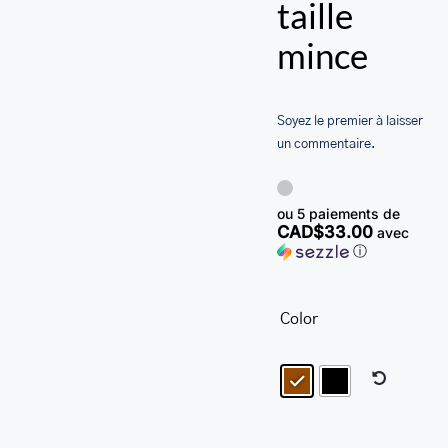
BAGAGE
taille
HARD CASE SPINNER LUGGAGE SETS & CARRY-ON
mince
LUGGAGE
MALLETTES
Soyez le premier à laisser
LEATHER BRIEFCASES
un commentaire.
SACS
LEATHER BAGS
ou 5 paiements de
CAD$33.00
avec
PORTEFEUILLE EN CUIR
ⓘ
RFID LEATHER WALLET
Color
ACCESSOIRES
LEATHER RFID TRAVEL PASSPORT WALLET
LEATHER TOILETRY BAG COLLECTION