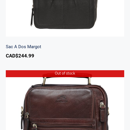
Sac A Dos Margot
CAD$
244.99
Out of stock
Grand sac unisex Arizona