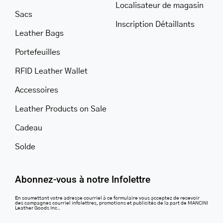
Localisateur de magasin
Sacs
Inscription Détaillants
Leather Bags
Portefeuilles
RFID Leather Wallet
Accessoires
Leather Products on Sale
Cadeau
Solde
Abonnez-vous à notre Infolettre
En soumettant votre adresse courriel à ce formulaire vous acceptez de recevoir
des campagnes courriel infolettres, promotions et publicités de la part de MANCINI
Leather Goods Inc..