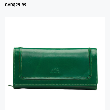
CAD$
29.99
South Beach portefeuille RFID à trois volets
chéquier pour dames