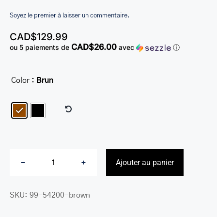
LEATHER BILL CLIPS
Soyez le premier à laisser un commentaire.
LEATHER LUGGAGE TAGS
CAD$
129.99
CAD$26.00
ou 5 paiements de
avec
ⓘ
LEATHER CELL PHONE WALLET CASE
LEATHER PRODUCTS ON SALE
Color
: Brun

CADEAU
SOLDE
SE CONNECTER
Ajouter au panier
quantité
de
SKU:
99-54200-brown
Trousse
de