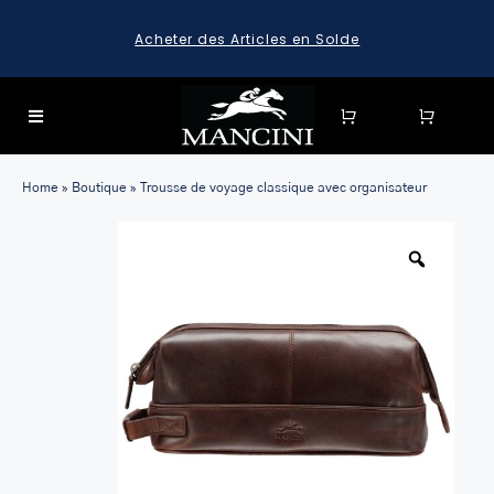
Skip
Acheter des Articles en Solde
to
content
Toggle
Navigation
SEARCH
Home
»
Boutique
»
Trousse de voyage classique avec organisateur
FOR:
SEARCH
FOR:
BAGAGE
HARD CASE SPINNER LUGGAGE SETS & CARRY-ON
LUGGAGE
MALLETTES
LEATHER BRIEFCASES