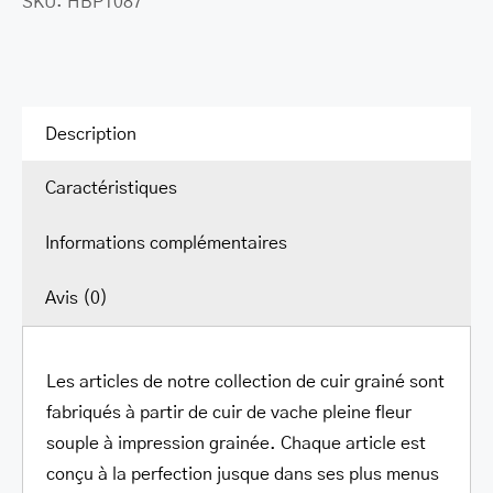
SKU:
HBP1087
LEATHER BILL CLIPS
LEATHER LUGGAGE TAGS
LEATHER CELL PHONE WALLET CASE
Description
LEATHER PRODUCTS ON SALE
Caractéristiques
CADEAU
Informations complémentaires
SOLDE
SE CONNECTER
Avis (0)
Les articles de notre collection de cuir grainé sont
fabriqués à partir de cuir de vache pleine fleur
souple à impression grainée. Chaque article est
conçu à la perfection jusque dans ses plus menus