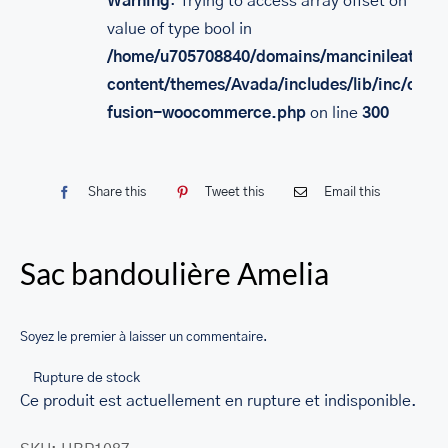
Warning
: Trying to access array offset on
SACS
value of type bool in
/home/u705708840/domains/mancinileather.
LEATHER BAGS
content/themes/Avada/includes/lib/inc/class
PORTEFEUILLE EN CUIR
fusion-woocommerce.php
on line
300
RFID LEATHER WALLET
ACCESSOIRES
Share this
Tweet this
Email this
LEATHER RFID TRAVEL PASSPORT WALLET
Sac bandoulière Amelia
LEATHER TOILETRY BAG COLLECTION
LEATHER PASSPORT HOLDER COLLECTION
Soyez le premier à laisser un commentaire.
BUSINESS CARD HOLDER FOR MEN & WOMEN
Rupture de stock
LEATHER COIN PURSE
Ce produit est actuellement en rupture et indisponible.
LEATHER KEY CASE