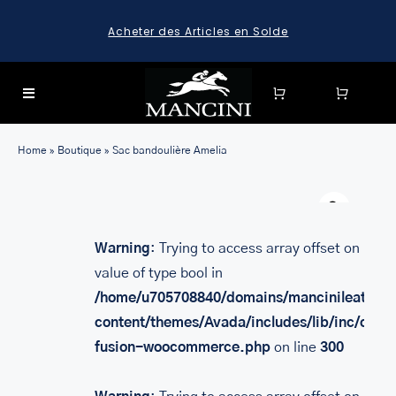
Skip
Acheter des Articles en Solde
to
content
Toggle
Navigation
SEARCH
Home
»
Boutique
»
Sac bandoulière Amelia
FOR:
Warn
SEARCH
FOR:
Warning
: Trying to access array offset on
BAGAGE
value of type bool in
HARD CASE SPINNER LUGGAGE SETS & CARRY-ON
/home/u705708840/domains/mancinileather.
LUGGAGE
content/themes/Avada/includes/lib/inc/class
MALLETTES
fusion-woocommerce.php
on line
300
LEATHER BRIEFCASES