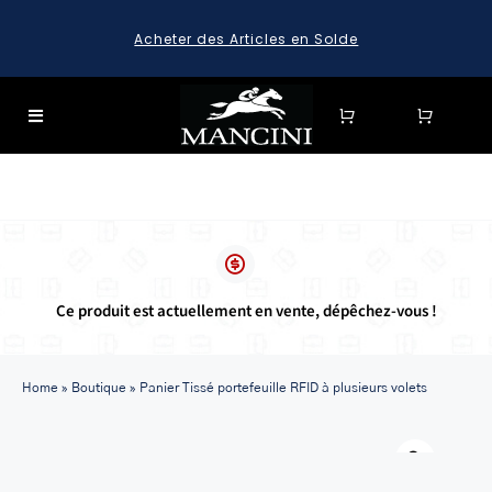
Skip
Acheter des Articles en Solde
to
content
Toggle
Navigation
SEARCH
FOR:
SEARCH
FOR:
Ce produit est actuellement en vente, dépêchez-vous !
BAGAGE
HARD CASE SPINNER LUGGAGE SETS & CARRY-ON
LUGGAGE
Home
»
Boutique
»
Panier Tissé portefeuille RFID à plusieurs volets
MALLETTES
Warn
LEATHER BRIEFCASES