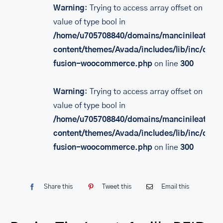
Warning
: Trying to access array offset on
SACS
value of type bool in
LEATHER BAGS
/home/u705708840/domains/mancinileather.
content/themes/Avada/includes/lib/inc/class
PORTEFEUILLE EN CUIR
fusion-woocommerce.php
on line
300
RFID LEATHER WALLET
ACCESSOIRES
Warning
: Trying to access array offset on
value of type bool in
LEATHER RFID TRAVEL PASSPORT WALLET
/home/u705708840/domains/mancinileather.
LEATHER TOILETRY BAG COLLECTION
content/themes/Avada/includes/lib/inc/class
fusion-woocommerce.php
on line
300
LEATHER PASSPORT HOLDER COLLECTION
BUSINESS CARD HOLDER FOR MEN & WOMEN
Share this
Tweet this
Email this
LEATHER COIN PURSE
LEATHER KEY CASE