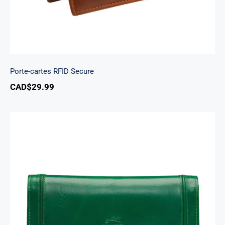
Porte-cartes RFID Secure
CAD$
29.99
South Beach portefeuille RFID à trois volets
chéquier pour dames