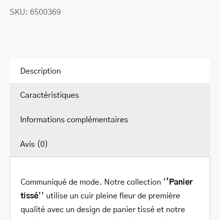
SKU:
6500369
Panier
Tissé
portefeuille
RFID
à
Description
plusieurs
Caractéristiques
volets
Informations complémentaires
Avis (0)
Communiqué de mode. Notre collection ‘
’Panier
tissé
’’ utilise un cuir pleine fleur de première
qualité avec un design de panier tissé et notre