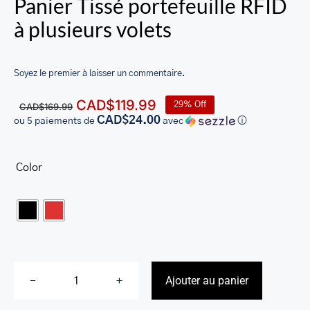
Panier Tissé portefeuille RFID
LEATHER BILL CLIPS
à plusieurs volets
LEATHER LUGGAGE TAGS
LEATHER CELL PHONE WALLET CASE
Soyez le premier à laisser un commentaire.
LEATHER PRODUCTS ON SALE
Le
Le
CAD$
119.99
29% Off
CAD$
169.99
prix
prix
CAD$24.00
ou 5 paiements de
avec
ⓘ
CADEAU
initial
actuel
était :
est :
SOLDE
Color
CAD$169.99.
CAD$119.99.

SE CONNECTER
Ajouter au panier
quantité
de