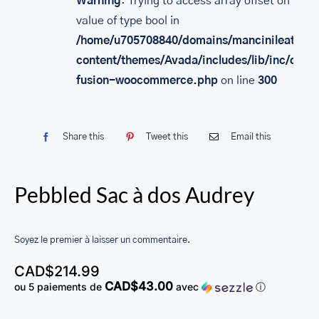
Warning
: Trying to access array offset on
SACS
value of type bool in
/home/u705708840/domains/mancinileather.
LEATHER BAGS
content/themes/Avada/includes/lib/inc/class
PORTEFEUILLE EN CUIR
fusion-woocommerce.php
on line
300
RFID LEATHER WALLET
ACCESSOIRES
Share this
Tweet this
Email this
LEATHER RFID TRAVEL PASSPORT WALLET
Pebbled Sac à dos Audrey
LEATHER TOILETRY BAG COLLECTION
LEATHER PASSPORT HOLDER COLLECTION
Soyez le premier à laisser un commentaire.
BUSINESS CARD HOLDER FOR MEN & WOMEN
CAD$
214.99
LEATHER COIN PURSE
CAD$43.00
ou 5 paiements de
avec
ⓘ
LEATHER KEY CASE