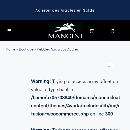
Skip
Acheter des Articles en Solde
to
content
Toggle
Navigation
SEARCH
Home
»
Boutique
»
Pebbled Sac à dos Audrey
FOR:
Warn
SEARCH
FOR:
Warning
: Trying to access array offset on
BAGAGE
value of type bool in
HARD CASE SPINNER LUGGAGE SETS & CARRY-ON
/home/u705708840/domains/mancinileather.
LUGGAGE
content/themes/Avada/includes/lib/inc/class
MALLETTES
fusion-woocommerce.php
on line
300
LEATHER BRIEFCASES