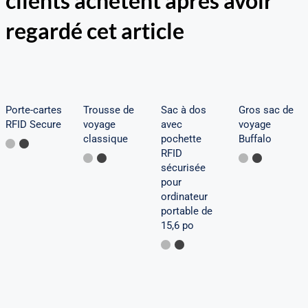
clients achètent après avoir
avec
regardé cet article
pochette
Porte-
Trousse
Gros
RFID
cartes
de
sac de
sécurisée
RFID
voyage
voyage
pour
Secure
classique
Buffalo
Porte-cartes
Trousse de
Sac à dos
Gros sac de
ordinateur
RFID Secure
voyage
avec
voyage
portable
classique
pochette
Buffalo
RFID
de 15,6
sécurisée
po
pour
ordinateur
portable de
15,6 po