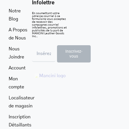
Infolettre
Notre
En soumettant votre
adresse courriel à ce
Blog
formulaire vous acceptez
de recevoir des
campagnes courriel
infolettres, promotions et
A Propos
publicités de la part de
MANCINI Leather Goods
Inc..
de Nous
Nous
Inscrivez-
vous
Joindre
Account
Mon
compte
Localisateur
de magasin
Inscription
Détaillants