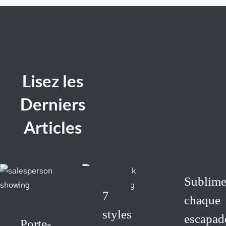
Lisez les
Derniers
Articles
Sublim
7
chaque
styles
escapad
Porte-