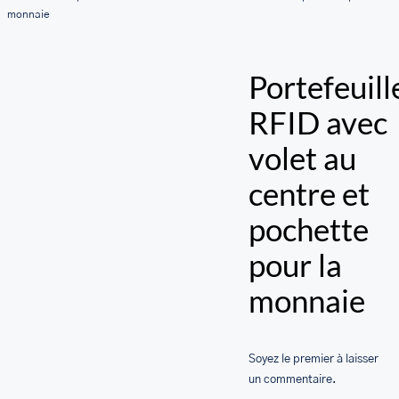
monnaie
BAGAGE
HARD CASE SPINNER LUGGAGE SETS & CARRY-ON
LUGGAGE
Portefeuill
MALLETTES
RFID avec
LEATHER BRIEFCASES
volet au
SACS
centre et
LEATHER BAGS
pochette
PORTEFEUILLE EN CUIR
pour la
RFID LEATHER WALLET
monnaie
ACCESSOIRES
LEATHER RFID TRAVEL PASSPORT WALLET
Soyez le premier à laisser
un commentaire.
LEATHER TOILETRY BAG COLLECTION