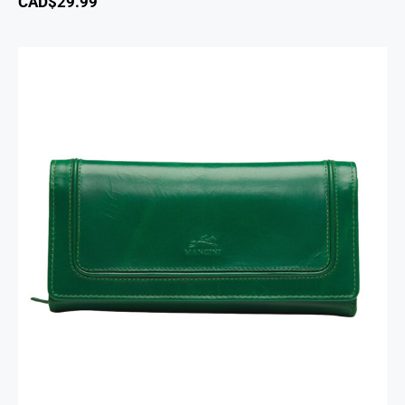
CAD$
29.99
South Beach portefeuille RFID à trois volets
chéquier pour dames